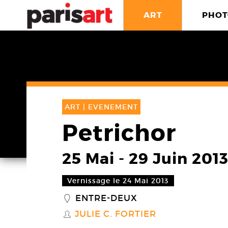
ART
PHOT
ART |
EVENEMENT
Petrichor
25 Mai
-
29 Juin 201
Vernissage le 24 Mai 2013
ENTRE-DEUX
_
JULIE C. FORTIER
S