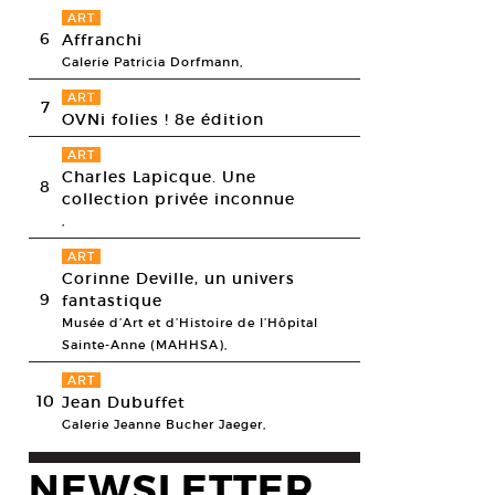
ART
6
Affranchi
Galerie Patricia Dorfmann,
ART
7
OVNi folies ! 8e édition
ART
Charles Lapicque. Une
8
collection privée inconnue
,
ART
 C. Fortier, Sentinelle, 2012. Installation olfactive, pistolet à colle posé a
Corinne Deville, un univers
esy Entre-deux, Nantes, © Julie C. Fortier, Photo: Sébastien Pluot
9
fantastique
Musée d’Art et d’Histoire de l’Hôpital
Sainte-Anne (MAHHSA),
ART
10
Jean Dubuffet
Galerie Jeanne Bucher Jaeger,
NEWSLETTER