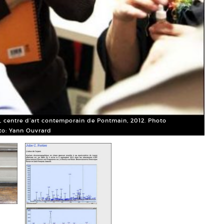
Julie
ve, centre d’art contemporain de Pontmain, 2012. Photo
Court
oto: Yann Ouvrard