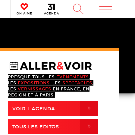
m
W
ON AIME
AGENDA
ALLER
&
VOIR
@
PRESQUE TOUS LES
ÉVÈNEMENTS
,
LES
EXPOSITIONS
, LES
SPECTACLES
,
LES
VERNISSAGES
EN FRANCE, EN
RÉGION ET À PARIS.
,
VOIR L'AGENDA
,
TOUS LES EDITOS