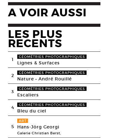
A VOIR AUSSI
LES PLUS
RECENTS
GÉOMÉTRIES PHOTOGRAPHIQUES
1
Lignes & Surfaces
GÉOMÉTRIES PHOTOGRAPHIQUES
2
Nature • André Rouillé
GÉOMÉTRIES PHOTOGRAPHIQUES
3
Escaliers
GÉOMÉTRIES PHOTOGRAPHIQUES
4
Bleu du ciel
ART
5
Hans-Jörg Georgi
Galerie Christian Berst,