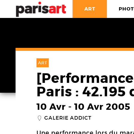
ART
PHOT
ART
[Performance
Paris : 42.195
10 Avr
-
10 Avr 2005
GALERIE ADDICT
_
Une performance lors du mara