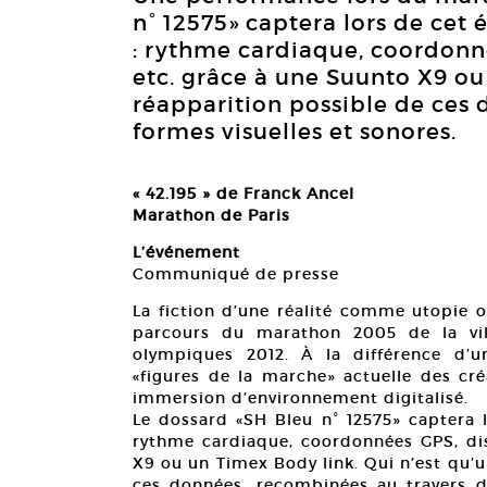
n° 12575» captera lors de ce
: rythme cardiaque, coordonné
etc. grâce à une Suunto X9 ou
réapparition possible de ces
formes visuelles et sonores.
« 42.195 » de Franck Ancel
Marathon de Paris
L’événement
Communiqué de presse
La fiction d’une réalité comme utopie o
parcours du marathon 2005 de la vil
olympiques 2012. À la différence d’u
«figures de la marche» actuelle des cr
immersion d’environnement digitalisé.
Le dossard «SH Bleu n° 12575» captera
rythme cardiaque, coordonnées GPS, dis
X9 ou un Timex Body link. Qui n’est qu’
ces données, recombinées au travers de