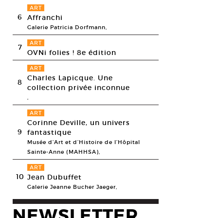
ART
6
Affranchi
Galerie Patricia Dorfmann,
ART
7
OVNi folies ! 8e édition
ART
Charles Lapicque. Une
8
collection privée inconnue
,
ART
Corinne Deville, un univers
9
fantastique
Musée d’Art et d’Histoire de l’Hôpital
Sainte-Anne (MAHHSA),
ART
10
Jean Dubuffet
Galerie Jeanne Bucher Jaeger,
NEWSLETTER