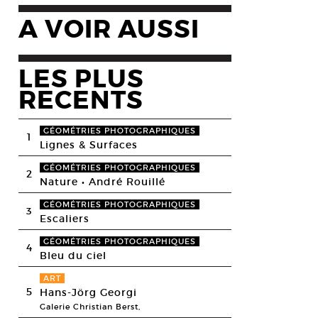
A VOIR AUSSI
LES PLUS
RECENTS
GÉOMÉTRIES PHOTOGRAPHIQUES
1
Lignes & Surfaces
GÉOMÉTRIES PHOTOGRAPHIQUES
2
Nature • André Rouillé
GÉOMÉTRIES PHOTOGRAPHIQUES
3
Escaliers
GÉOMÉTRIES PHOTOGRAPHIQUES
4
Bleu du ciel
ART
5
Hans-Jörg Georgi
Galerie Christian Berst,