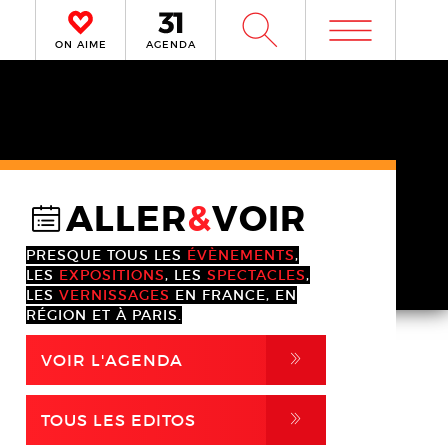
m
W
ON AIME
AGENDA
ALLER
&
VOIR
@
PRESQUE TOUS LES
ÉVÈNEMENTS
,
LES
EXPOSITIONS
, LES
SPECTACLES
,
LES
VERNISSAGES
EN FRANCE, EN
RÉGION ET À PARIS.
,
VOIR L'AGENDA
,
TOUS LES EDITOS