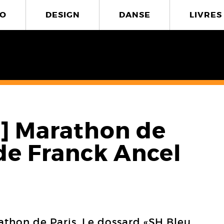
O
DESIGN
DANSE
LIVRES
] Marathon de
 de Franck Ancel
thon de Paris. Le dossard «SH Bleu