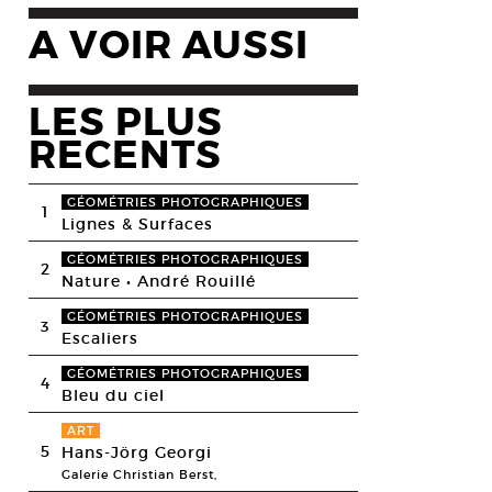
A VOIR AUSSI
LES PLUS
RECENTS
GÉOMÉTRIES PHOTOGRAPHIQUES
1
Lignes & Surfaces
GÉOMÉTRIES PHOTOGRAPHIQUES
2
Nature • André Rouillé
GÉOMÉTRIES PHOTOGRAPHIQUES
3
Escaliers
GÉOMÉTRIES PHOTOGRAPHIQUES
4
Bleu du ciel
ART
5
Hans-Jörg Georgi
Galerie Christian Berst,