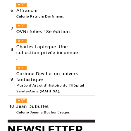
ART
6
Affranchi
Galerie Patricia Dorfmann,
ART
7
OVNi folies ! 8e édition
ART
Charles Lapicque. Une
8
collection privée inconnue
,
ART
Corinne Deville, un univers
9
fantastique
Musée d’Art et d’Histoire de l’Hôpital
Sainte-Anne (MAHHSA),
ART
10
Jean Dubuffet
Galerie Jeanne Bucher Jaeger,
NEWSLETTER