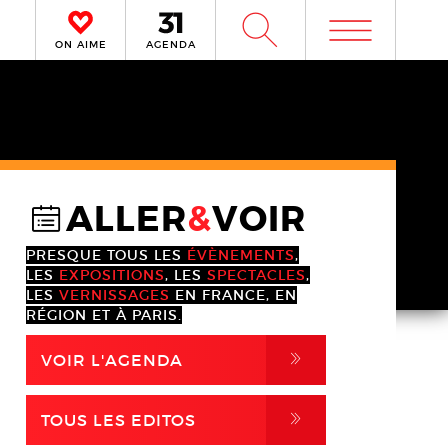
m
W
ON AIME
AGENDA
ALLER
&
VOIR
@
PRESQUE TOUS LES
ÉVÈNEMENTS
,
LES
EXPOSITIONS
, LES
SPECTACLES
,
LES
VERNISSAGES
EN FRANCE, EN
RÉGION ET À PARIS.
,
VOIR L'AGENDA
,
TOUS LES EDITOS