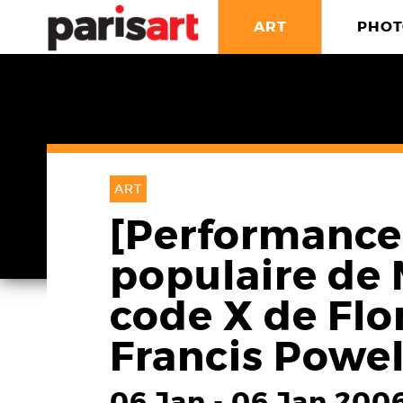
ART
PHOT
ART
[Performance
populaire de 
code X de Flo
Francis Powe
06 Jan
-
06 Jan 200