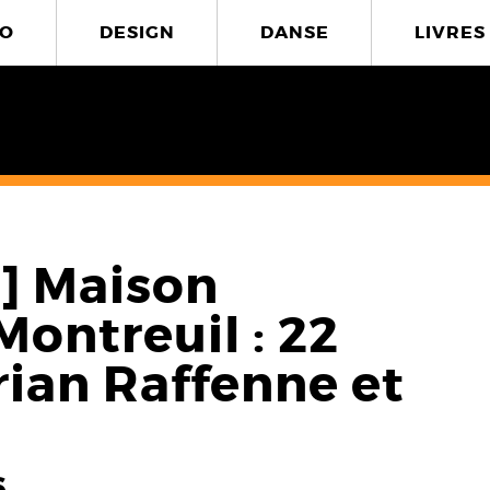
O
DESIGN
DANSE
LIVRES
] Maison
Montreuil : 22
rian Raffenne et
l
6