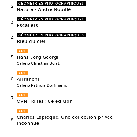
GÉOMÉTRIES PHOTOGRAPHIQUES
2
Nature • André Rouillé
GÉOMÉTRIES PHOTOGRAPHIQUES
3
Escaliers
GÉOMÉTRIES PHOTOGRAPHIQUES
4
Bleu du ciel
ART
5
Hans-Jörg Georgi
Galerie Christian Berst,
ART
6
Affranchi
Galerie Patricia Dorfmann,
ART
7
OVNi folies ! 8e édition
ART
Charles Lapicque. Une collection privée
8
inconnue
,