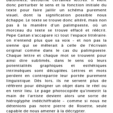
bâtonnets, détourne certaines lettres. Il vient
donc perturber le sens et la fonction initiale du
texte pour faire jaillir un schéma purement
visuel, dont la signification possible nous
échappe. Le texte se trouve donc altéré, mais non
pas à la manière d’un palimpseste, où un
morceau du texte se trouve effacé et réécrit.
Pepe Gaitan s’accapare ici tout l’espace littéraire:
on n’entend plus que sa voix – et non pas la
sienne qui se mêlerait à celle de l’écrivain
original comme dans le cas du palimpseste.
Chaque lettre et chaque mot se trouvent pour
ainsi dire sublimés, dans le sens où leurs
potentialités graphiques et esthétiques
intrinsèques sont décuplées. Lettres et mots
perdent en contrepartie leur portée purement
linguistique. Dès lors, ils ne servent plus de
référent pour désigner un objet dans le réel ou
en tenir lieu. Le page photocopiée qu’investit la
main de l’artiste devient alors une sorte de
hiéroglyphe indéchiffrable – comme si nous ne
détenions pas notre pierre de Rosette, seule
capable de nous amener à la décrypter.