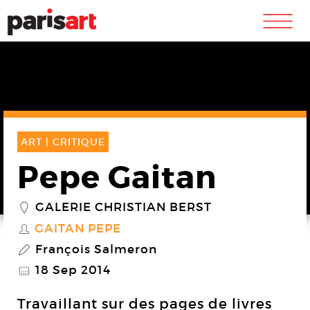
m
ART |
CRITIQUE
Pepe Gaitan
GALERIE CHRISTIAN BERST
_
GAITAN PEPE
S
François Salmeron
P
18 Sep 2014
@
Travaillant sur des pages de livres