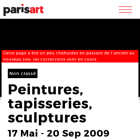
m
Cette page a été un peu chahutées en passant de l’ancien au
nouveau site, les corrections sont en cours.
Non classé
Peintures,
tapisseries,
sculptures
17 Mai
-
20 Sep 2009