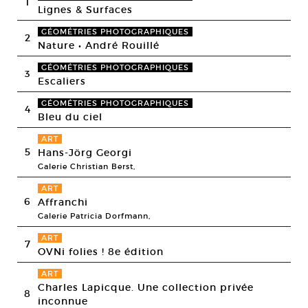
1
Lignes & Surfaces
GÉOMÉTRIES PHOTOGRAPHIQUES
2
Nature • André Rouillé
GÉOMÉTRIES PHOTOGRAPHIQUES
3
Escaliers
GÉOMÉTRIES PHOTOGRAPHIQUES
4
Bleu du ciel
ART
5
Hans-Jörg Georgi
Galerie Christian Berst,
ART
6
Affranchi
Galerie Patricia Dorfmann,
ART
7
OVNi folies ! 8e édition
ART
Charles Lapicque. Une collection privée
8
inconnue