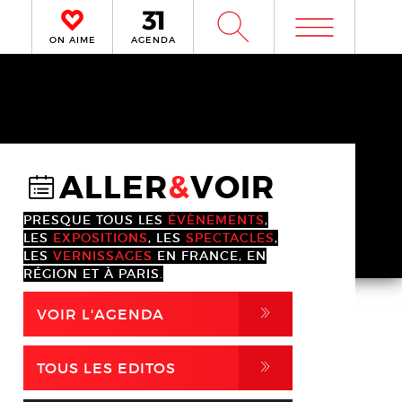
m
W
ON AIME
AGENDA
ALLER
&
VOIR
@
PRESQUE TOUS LES
ÉVÈNEMENTS
,
LES
EXPOSITIONS
, LES
SPECTACLES
,
LES
VERNISSAGES
EN FRANCE, EN
RÉGION ET À PARIS.
,
VOIR L'AGENDA
,
TOUS LES EDITOS