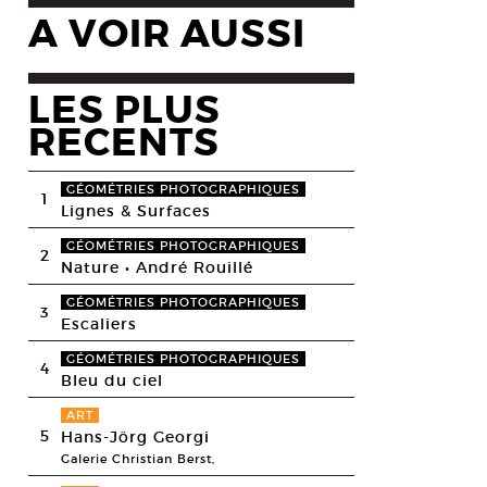
A VOIR AUSSI
LES PLUS
RECENTS
GÉOMÉTRIES PHOTOGRAPHIQUES
1
Lignes & Surfaces
GÉOMÉTRIES PHOTOGRAPHIQUES
2
Nature • André Rouillé
GÉOMÉTRIES PHOTOGRAPHIQUES
3
Escaliers
GÉOMÉTRIES PHOTOGRAPHIQUES
4
Bleu du ciel
ART
5
Hans-Jörg Georgi
Galerie Christian Berst,