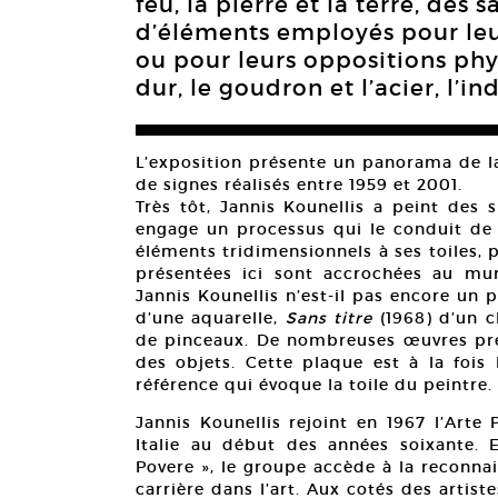
feu, la pierre et la terre, des
d’éléments employés pour leur
ou pour leurs oppositions phys
dur, le goudron et l’acier, l’indu
L’exposition présente un panorama de la
de signes réalisés entre 1959 et 2001.
Très tôt, Jannis Kounellis a peint des 
engage un processus qui le conduit de 
éléments tridimensionnels à ses toiles, 
présentées ici sont accrochées au mu
Jannis Kounellis n’est-il pas encore un 
d’une aquarelle,
Sans titre
(1968) d’un c
de pinceaux. De nombreuses œuvres prés
des objets. Cette plaque est à la fois
référence qui évoque la toile du peintre.
Jannis Kounellis rejoint en 1967 l’Arte
Italie au début des années soixante. E
Povere », le groupe accède à la reconna
carrière dans l’art. Aux cotés des artist