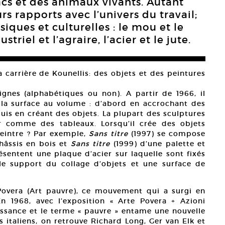
 sacs et des animaux vivants. Autant
s rapports avec l’univers du travail;
iques et culturelles : le mou et le
striel et l’agraire, l’acier et le jute.
 carrière de Kounellis: des objets et des peintures
signes (alphabétiques ou non). A partir de 1966, il
la surface au volume : d’abord en accrochant des
puis en créant des objets. La plupart des sculptures
r comme des tableaux. Lorsqu’il crée des objets
peintre ? Par exemple,
Sans titre
(1997) se compose
hâssis en bois et
Sans titre
(1999) d’une palette et
entent une plaque d’acier sur laquelle sont fixés
 le support du collage d’objets et une surface de
 Povera (Art pauvre), ce mouvement qui a surgi en
n 1968, avec l’exposition « Arte Povera + Azioni
issance et le terme « pauvre » entame une nouvelle
es italiens, on retrouve Richard Long, Ger van Elk et