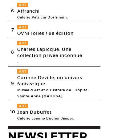
ART
6
Affranchi
Galerie Patricia Dorfmann,
ART
7
OVNi folies ! 8e édition
ART
Charles Lapicque. Une
8
collection privée inconnue
,
ART
Corinne Deville, un univers
9
fantastique
Musée d’Art et d’Histoire de l’Hôpital
Sainte-Anne (MAHHSA),
ART
10
Jean Dubuffet
Galerie Jeanne Bucher Jaeger,
NEWSLETTER