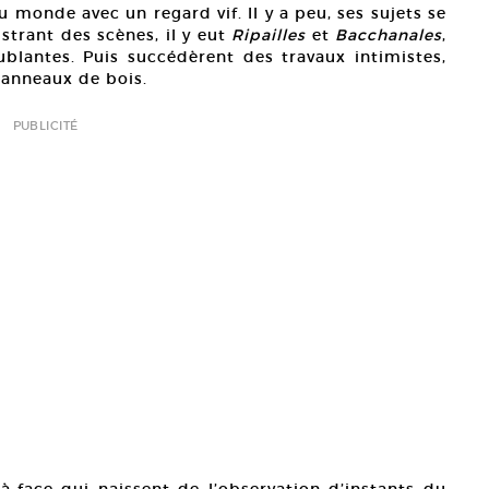
 monde avec un regard vif. Il y a peu, ses sujets se
strant des scènes, il y eut
Ripailles
et
Bacchanales
,
blantes. Puis succédèrent des travaux intimistes,
panneaux de bois.
PUBLICITÉ
-à-face qui naissent de l’observation d’instants du