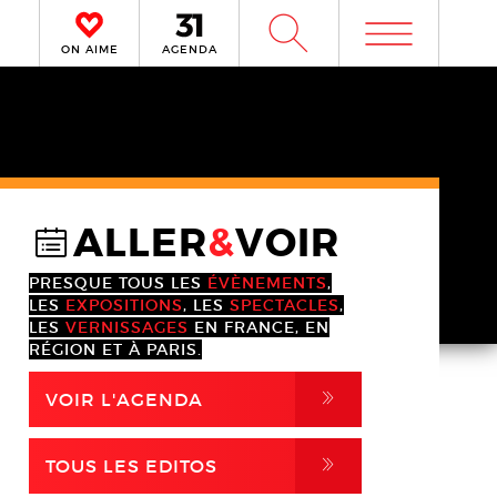
m
W
ON AIME
AGENDA
ALLER
&
VOIR
@
PRESQUE TOUS LES
ÉVÈNEMENTS
,
LES
EXPOSITIONS
, LES
SPECTACLES
,
LES
VERNISSAGES
EN FRANCE, EN
RÉGION ET À PARIS.
,
VOIR L'AGENDA
,
TOUS LES EDITOS