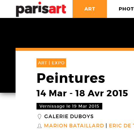
ART
PHOT
ART |
EXPO
Peintures
14 Mar
-
18 Avr 2015
Vernissage le 19 Mar 2015
GALERIE DUBOYS
_
MARION BATAILLARD
ERIC DE
S