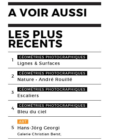
A VOIR AUSSI
LES PLUS
RECENTS
GÉOMÉTRIES PHOTOGRAPHIQUES
1
Lignes & Surfaces
GÉOMÉTRIES PHOTOGRAPHIQUES
2
Nature • André Rouillé
GÉOMÉTRIES PHOTOGRAPHIQUES
3
Escaliers
GÉOMÉTRIES PHOTOGRAPHIQUES
4
Bleu du ciel
ART
5
Hans-Jörg Georgi
Galerie Christian Berst,