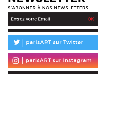
S’ABONNER À NOS NEWSLETTERS
L
parisART sur Twitter
parisART sur Instagram
de Tarragon,
Sans titre
, 2013. Acrylique sur toile. 97 x 130 cm
esy galerie Duboys, Paris, © Eric de Tarragon