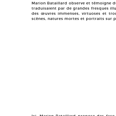
Marion Bataillard observe et témoigne du
traduisaient par de grandes fresques illu
des œuvres immenses, virtuoses et trou
scènes, natures mortes et portraits sur 
Ici, Marion Bataillard propose des face