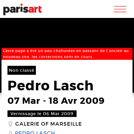
m
Cette page a été un peu chahutées en passant de l’ancien au
nouveau site, les corrections sont en cours.
Non classé
Pedro Lasch
07 Mar
-
18 Avr 2009
Vernissage le 06 Mar 2009
GALERIE OF MARSEILLE
_
PEDRO LASCH
S