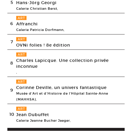
5
Hans-Jörg Georgi
Galerie Christian Berst,
ART
6
Affranchi
Galerie Patricia Dorfmann,
ART
7
OVNi folies ! 8e édition
ART
Charles Lapicque. Une collection privée
8
inconnue
,
ART
Corinne Deville, un univers fantastique
9
Musée d’Art et d’Histoire de l’Hôpital Sainte-Anne
(MAHHSA),
ART
10
Jean Dubuffet
Galerie Jeanne Bucher Jaeger,