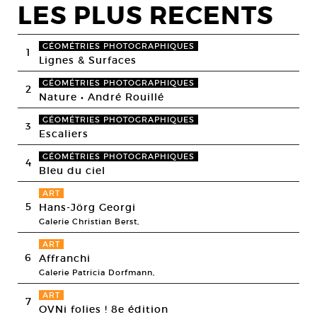
LES PLUS RECENTS
GÉOMÉTRIES PHOTOGRAPHIQUES
1
Lignes & Surfaces
GÉOMÉTRIES PHOTOGRAPHIQUES
2
Nature • André Rouillé
GÉOMÉTRIES PHOTOGRAPHIQUES
3
Escaliers
GÉOMÉTRIES PHOTOGRAPHIQUES
4
Bleu du ciel
ART
5
Hans-Jörg Georgi
Galerie Christian Berst,
ART
6
Affranchi
Galerie Patricia Dorfmann,
ART
7
OVNi folies ! 8e édition