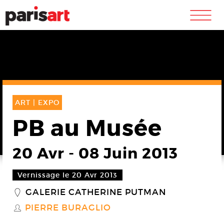
m
ART |
EXPO
PB au Musée
20 Avr
-
08 Juin 2013
Vernissage le 20 Avr 2013
GALERIE CATHERINE PUTMAN
_
PIERRE BURAGLIO
S