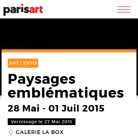
m
ART |
EXPO
Paysages
emblématiques
28 Mai
-
01 Juil 2015
Vernissage le 27 Mai 2015
GALERIE LA BOX
_