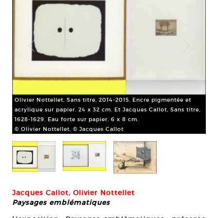
Oli
Olivier Nottellet, Sans titre, 2014-2015. Encre pigmentée et
acr
6 x
acrylique sur papier. 24 x 32 cm. Et Jacques Callot, Sans titre,
162
1628-1629. Eau forte sur papier. 6 x 8 cm.
© O
© Olivier Nottellet, © Jacques Callot
Jacques Callot, Olivier Nottellet
Paysages emblématiques