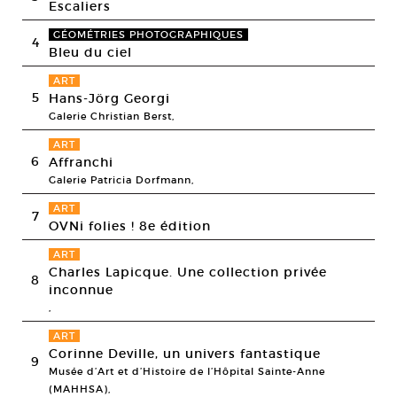
Escaliers
GÉOMÉTRIES PHOTOGRAPHIQUES
4
Bleu du ciel
ART
5
Hans-Jörg Georgi
Galerie Christian Berst,
ART
6
Affranchi
Galerie Patricia Dorfmann,
ART
7
OVNi folies ! 8e édition
ART
Charles Lapicque. Une collection privée
8
inconnue
,
ART
Corinne Deville, un univers fantastique
9
Musée d’Art et d’Histoire de l’Hôpital Sainte-Anne
(MAHHSA),