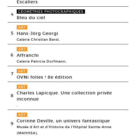
Escaliers
GÉOMÉTRIES PHOTOGRAPHIQUES
4
Bleu du ciel
ART
5
Hans-Jörg Georgi
Galerie Christian Berst,
ART
6
Affranchi
Galerie Patricia Dorfmann,
ART
7
OVNi folies ! 8e édition
ART
Charles Lapicque. Une collection privée
8
inconnue
,
ART
Corinne Deville, un univers fantastique
9
Musée d’Art et d’Histoire de l’Hôpital Sainte-Anne
(MAHHSA),