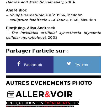
Hamda and Marc Schoenauer)
, 2004
André Bloc
—
Sculpture-habitacle n°2
, 1964, Meudon
—
sculpture-habitacle « La Tour »
, 1966, Meudon
Biot(h)ing, Alisa Andrasek
—
The invisibles artificial synesthesia (dynamic
cellular morphology)
, 2003
Partager l'article sur :
F
L
Facebook
Twitter
AUTRES EVENEMENTS PHOTO
ALLER
&
VOIR
@
PRESQUE TOUS LES
ÉVÈNEMENTS
, LES