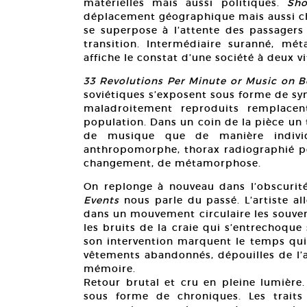
matérielles mais aussi politiques.
Sho
déplacement géographique mais aussi c
se superpose à l’attente des passagers
transition. Intermédiaire suranné, mét
affiche le constat d’une société à deux vi
33 Revolutions Per Minute or Music on 
soviétiques s’exposent sous forme de sy
maladroitement reproduits remplacent
population. Dans un coin de la pièce un 
de musique que de manière indivi
anthropomorphe, thorax radiographié po
changement, de métamorphose.
On replonge à nouveau dans l’obscurit
Events
nous parle du passé. L’artiste all
dans un mouvement circulaire les souvenir
les bruits de la craie qui s’entrechoqu
son intervention marquent le temps qui 
vêtements abandonnés, dépouilles de l’a
mémoire.
Retour brutal et cru en pleine lumière.
sous forme de chroniques. Les traits