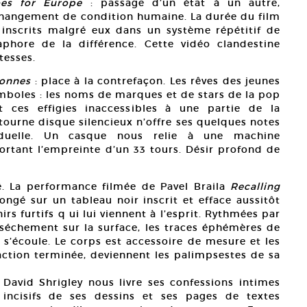
es for Europe
: passage d’un état à un autre,
hangement de condition humaine. La durée du film
 inscrits malgré eux dans un système répétitif de
aphore de la différence. Cette vidéo clandestine
tesses.
Bonnes
: place à la contrefaçon. Les rêves des jeunes
mboles : les noms de marques et de stars de la pop
 ces effigies inaccessibles à une partie de la
tourne disque silencieux n’offre ses quelques notes
duelle. Un casque nous relie à une machine
rtant l’empreinte d’un 33 tours. Désir profond de
é. La performance filmée de Pavel Braila
Recalling
ongé sur un tableau noir inscrit et efface aussitôt
s furtifs q ui lui viennent à l’esprit. Rythmées par
e séchement sur la surface, les traces éphémères de
s’écoule. Le corps est accessoire de mesure et les
ction terminée, deviennent les palimpsestes de sa
 David Shrigley nous livre ses confessions intimes
 incisifs de ses dessins et ses pages de textes