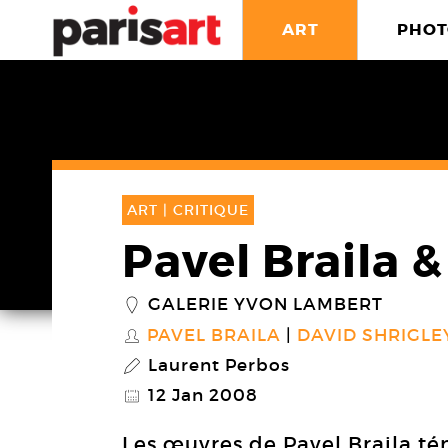
ART
PHOT
ART |
CRITIQUE
Pavel Braila 
GALERIE YVON LAMBERT
_
PAVEL BRAILA
DAVID SHRIGLE
S
Laurent Perbos
P
12 Jan 2008
@
Les œuvres de Pavel Braila té