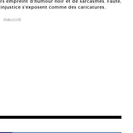
rs empreint d’humour noir et de sarcasmes. Faute,
t injustice s’exposent comme des caricatures.
PUBLICITÉ