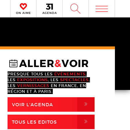
m
W
ON AIME
AGENDA
ALLER
&
VOIR
@
PRESQUE TOUS LES
ÉVÈNEMENTS
,
LES
EXPOSITIONS
, LES
SPECTACLES
,
LES
VERNISSAGES
EN FRANCE, EN
RÉGION ET À PARIS.
,
VOIR L'AGENDA
,
TOUS LES EDITOS