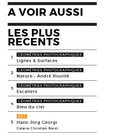
A VOIR AUSSI
LES PLUS
RECENTS
GÉOMÉTRIES PHOTOGRAPHIQUES
1
Lignes & Surfaces
GÉOMÉTRIES PHOTOGRAPHIQUES
2
Nature • André Rouillé
GÉOMÉTRIES PHOTOGRAPHIQUES
3
Escaliers
GÉOMÉTRIES PHOTOGRAPHIQUES
4
Bleu du ciel
ART
5
Hans-Jörg Georgi
Galerie Christian Berst,