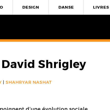
O
DESIGN
DANSE
LIVRES
& David Shrigley
Y
SHAHRYAR NASHAT
moignent d’une évolution sociale