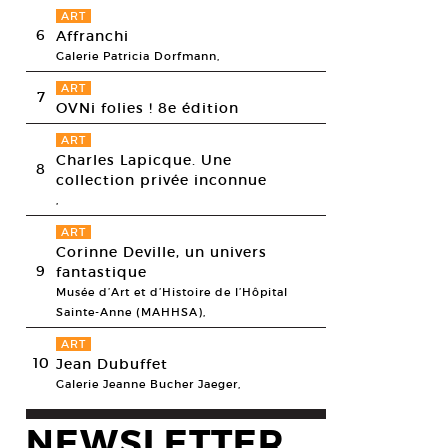
ART
6
Affranchi
Galerie Patricia Dorfmann,
ART
7
OVNi folies ! 8e édition
ART
Charles Lapicque. Une
8
collection privée inconnue
,
ART
Corinne Deville, un univers
9
fantastique
Musée d’Art et d’Histoire de l’Hôpital
Sainte-Anne (MAHHSA),
ART
10
Jean Dubuffet
Galerie Jeanne Bucher Jaeger,
NEWSLETTER