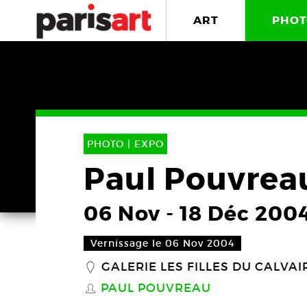
ART
PHOT
PHOTO |
EXPO
Paul Pouvrea
06 Nov
-
18 Déc 200
Vernissage le 06 Nov 2004
GALERIE LES FILLES DU CALVAI
_
PAUL POUVREAU
S