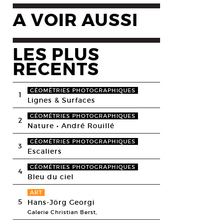
A VOIR AUSSI
LES PLUS
RECENTS
GÉOMÉTRIES PHOTOGRAPHIQUES
1
Lignes & Surfaces
GÉOMÉTRIES PHOTOGRAPHIQUES
2
Nature • André Rouillé
GÉOMÉTRIES PHOTOGRAPHIQUES
3
Escaliers
GÉOMÉTRIES PHOTOGRAPHIQUES
4
Bleu du ciel
ART
5
Hans-Jörg Georgi
Galerie Christian Berst,