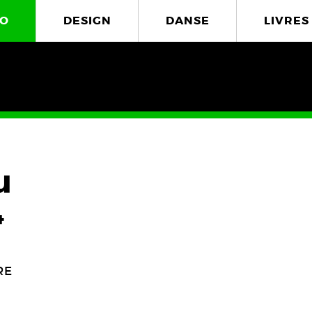
O
DESIGN
DANSE
LIVRES
u
4
RE