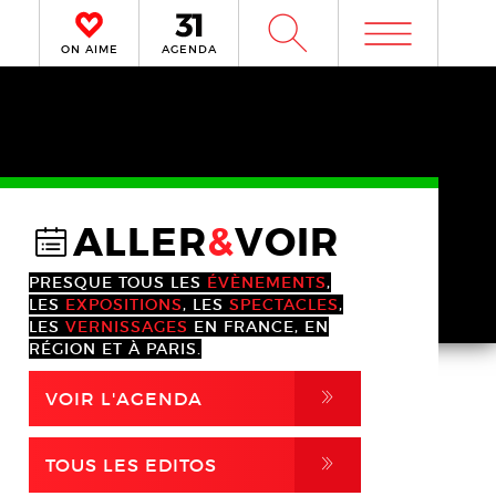
m
W
ON AIME
AGENDA
ALLER
&
VOIR
@
PRESQUE TOUS LES
ÉVÈNEMENTS
,
LES
EXPOSITIONS
, LES
SPECTACLES
,
LES
VERNISSAGES
EN FRANCE, EN
RÉGION ET À PARIS.
,
VOIR L'AGENDA
,
TOUS LES EDITOS