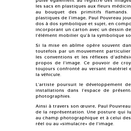
puise également au registre des images 
les sacs en plastiques aux fleurs médici
au bouquet des primitifs flamands. 
plastiques de l’image, Paul Pouvreau joue
dos à dos symbolique et sujet, en compo
incorporant un carton avec un dessin de
l’élément mobilier qu’à la symbolique s
Si la mise en abîme opère souvent dans 
toutefois par un mouvement particulier
les conventions et les réflexes d’adhés
propos de l’image. Ce pouvoir de croyan
toujours confronté au versant matériel et
la véhicule.
L’artiste poursuit le développement de
installations dans l’espace de présent
photographies.
Ainsi à travers son œuvre, Paul Pouvre
de la représentation. Une posture qui lu
au champ photographique et à celui des 
réel ou au «simulacre» de l’image.