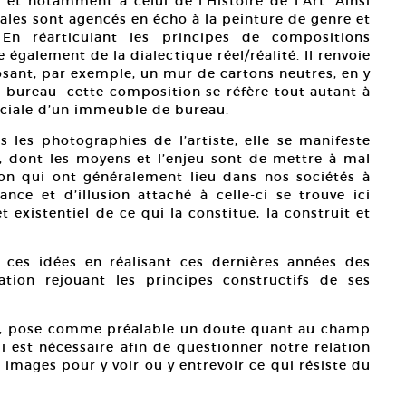
et notamment à celui de l’Histoire de l’Art. Ainsi
nales sont agencés en écho à la peinture de genre et
En réarticulant les principes de compositions
 également de la dialectique réel/réalité. Il renvoie
sant, par exemple, un mur de cartons neutres, en y
 bureau -cette composition se réfère tout autant à
ociale d’un immeuble de bureau.
les photographies de l’artiste, elle se manifeste
, dont les moyens et l’enjeu sont de mettre à mal
ion qui ont généralement lieu dans nos sociétés à
ce et d’illusion attaché à celle-ci se trouve ici
 existentiel de ce qui la constitue, la construit et
 ces idées en réalisant ces dernières années des
ation rejouant les principes constructifs de ses
au, pose comme préalable un doute quant au champ
i est nécessaire afin de questionner notre relation
images pour y voir ou y entrevoir ce qui résiste du