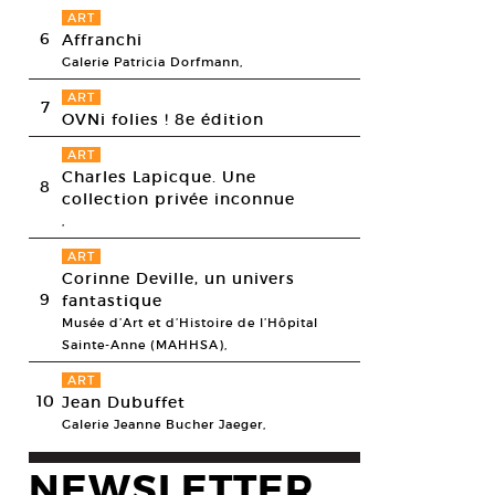
ART
6
Affranchi
Galerie Patricia Dorfmann,
ART
7
OVNi folies ! 8e édition
ART
Charles Lapicque. Une
8
collection privée inconnue
,
ART
Corinne Deville, un univers
9
fantastique
Musée d’Art et d’Histoire de l’Hôpital
Sainte-Anne (MAHHSA),
ART
10
Jean Dubuffet
Galerie Jeanne Bucher Jaeger,
NEWSLETTER