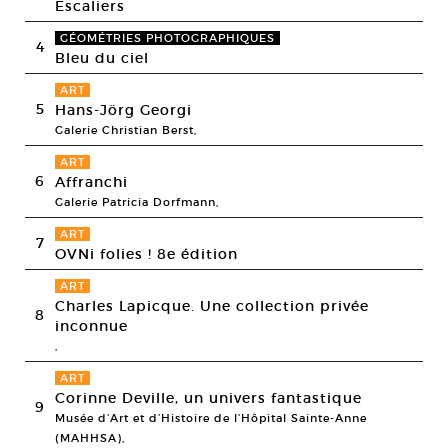
Escaliers
GÉOMÉTRIES PHOTOGRAPHIQUES
4
Bleu du ciel
ART
5
Hans-Jörg Georgi
Galerie Christian Berst,
ART
6
Affranchi
Galerie Patricia Dorfmann,
ART
7
OVNi folies ! 8e édition
ART
Charles Lapicque. Une collection privée
8
inconnue
,
ART
Corinne Deville, un univers fantastique
9
Musée d’Art et d’Histoire de l’Hôpital Sainte-Anne
(MAHHSA),