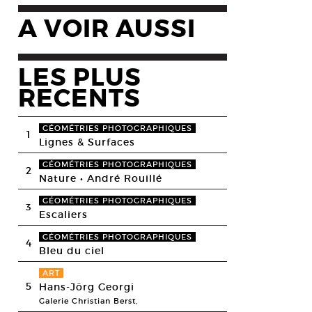
A VOIR AUSSI
LES PLUS
RECENTS
GÉOMÉTRIES PHOTOGRAPHIQUES
1
Lignes & Surfaces
GÉOMÉTRIES PHOTOGRAPHIQUES
2
Nature • André Rouillé
GÉOMÉTRIES PHOTOGRAPHIQUES
3
Escaliers
GÉOMÉTRIES PHOTOGRAPHIQUES
4
Bleu du ciel
ART
5
Hans-Jörg Georgi
Galerie Christian Berst,