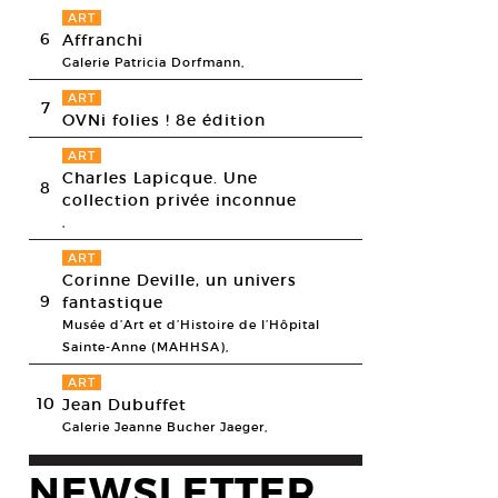
ART
6
Affranchi
Galerie Patricia Dorfmann,
ART
7
OVNi folies ! 8e édition
ART
Charles Lapicque. Une
8
collection privée inconnue
,
ART
Corinne Deville, un univers
9
fantastique
Musée d’Art et d’Histoire de l’Hôpital
Sainte-Anne (MAHHSA),
ART
10
Jean Dubuffet
Galerie Jeanne Bucher Jaeger,
NEWSLETTER