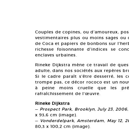
Couples de copines, ou d’amoureux, pos
vestimentaires plus ou moins sages ou d
de Coca et papiers de bonbons sur l’her
richesse foisonnante d’indices se con
enclaves urbaines.
Rineke Dijkstra mène ce travail de ques
adulte, dans nos sociétés aux repères bro
Si le cadre paraît s’être desserré, les 
trompe pas, ce décor rococo est un nouv
à peine moins cruelle que les pr
rafraîchissement de l’œuvre.
Rineke Dijkstra
—
Prospect Park, Brooklyn, July 23, 2006
x 93,6 cm (image).
—
Vonderdelpark, Amsterdam, May 12, 
80,3 x 100,2 cm (image).