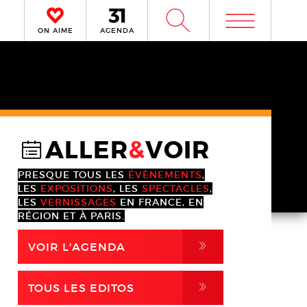
m
W
ON AIME
AGENDA
ALLER
&
VOIR
@
PRESQUE TOUS LES
ÉVÈNEMENTS
,
LES
EXPOSITIONS
, LES
SPECTACLES
,
LES
VERNISSAGES
EN FRANCE, EN
RÉGION ET À PARIS.
,
VOIR L'AGENDA
,
TOUS LES EDITOS