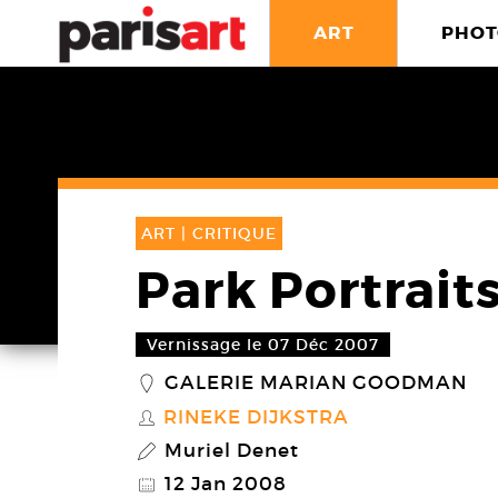
ART
PHOT
ART |
CRITIQUE
Park Portrait
Vernissage le 07 Déc 2007
GALERIE MARIAN GOODMAN
_
RINEKE DIJKSTRA
S
Muriel Denet
P
12 Jan 2008
@