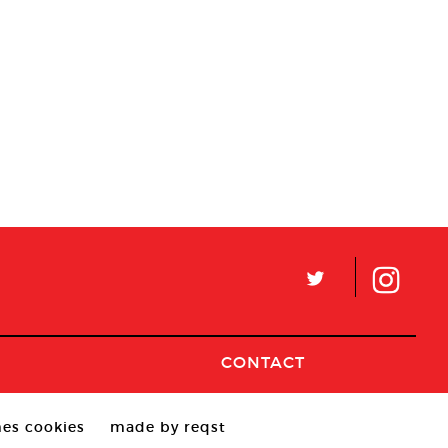
L
CONTACT
es cookies
made by reqst