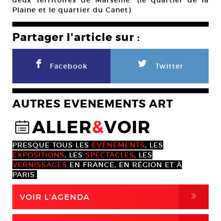
deux Territoires de Marseille. (le quartier de la
Plaine et le quartier du Canet)
Partager l'article sur :
F
L
Facebook
Twitter
AUTRES EVENEMENTS ART
ALLER
&
VOIR
@
PRESQUE TOUS LES
ÉVÈNEMENTS
, LES
EXPOSITIONS
, LES
SPECTACLES
, LES
VERNISSAGES
EN FRANCE, EN RÉGION ET À
PARIS.
,
VOIR L'AGENDA