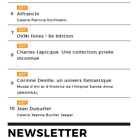
ART
6
Affranchi
Galerie Patricia Dorfmann,
ART
7
OVNi folies ! 8e édition
ART
Charles Lapicque. Une collection privée
8
inconnue
,
ART
Corinne Deville, un univers fantastique
9
Musée d’Art et d’Histoire de l’Hôpital Sainte-Anne
(MAHHSA),
ART
10
Jean Dubuffet
Galerie Jeanne Bucher Jaeger,
NEWSLETTER