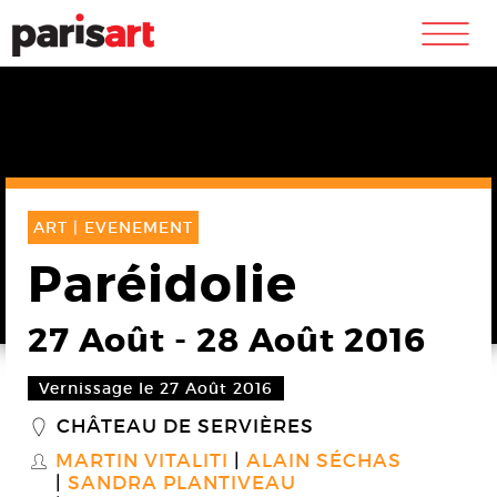
m
ART |
EVENEMENT
Paréidolie
27 Août
-
28 Août 2016
Vernissage le 27 Août 2016
CHÂTEAU DE SERVIÈRES
_
MARTIN VITALITI
ALAIN SÉCHAS
S
SANDRA PLANTIVEAU