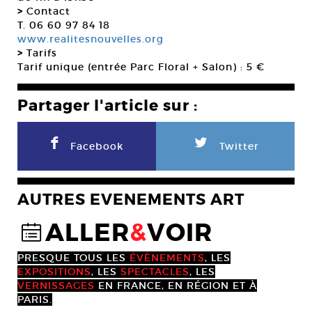
>
Contact
T. 06 60 97 84 18
www.realitesnouvelles.org
>
Tarifs
Tarif unique (entrée Parc Floral + Salon) : 5 €
Partager l'article sur :
F
L
Facebook
Twitter
AUTRES EVENEMENTS ART
ALLER
&
VOIR
@
PRESQUE TOUS LES
ÉVÈNEMENTS
, LES
EXPOSITIONS
, LES
SPECTACLES
, LES
VERNISSAGES
EN FRANCE, EN RÉGION ET À
PARIS.