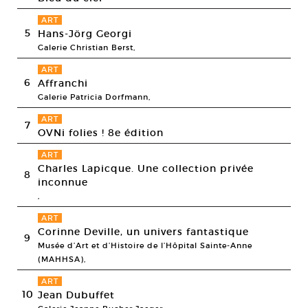
ART
5
Hans-Jörg Georgi
Galerie Christian Berst,
ART
6
Affranchi
Galerie Patricia Dorfmann,
ART
7
OVNi folies ! 8e édition
ART
Charles Lapicque. Une collection privée
8
inconnue
,
ART
Corinne Deville, un univers fantastique
9
Musée d’Art et d’Histoire de l’Hôpital Sainte-Anne
(MAHHSA),
ART
10
Jean Dubuffet