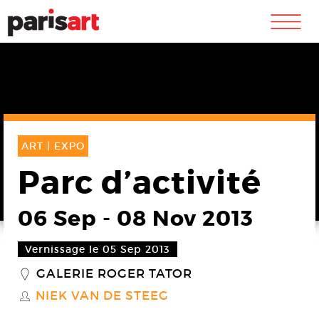
m
ART |
EXPO
Parc d’activité
06 Sep
-
08 Nov 2013
Vernissage le 05 Sep 2013
GALERIE ROGER TATOR
_
NIEK VAN DE STEEG
S