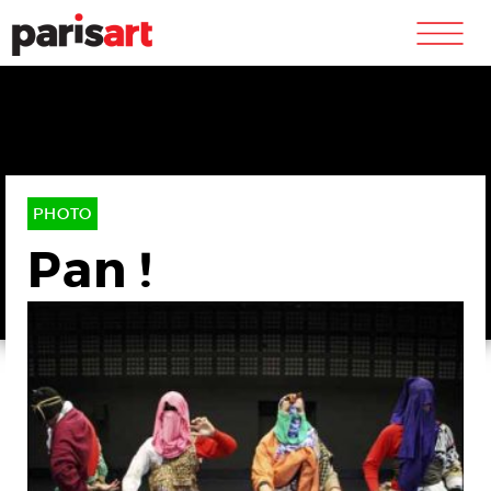
m
PHOTO
Pan !