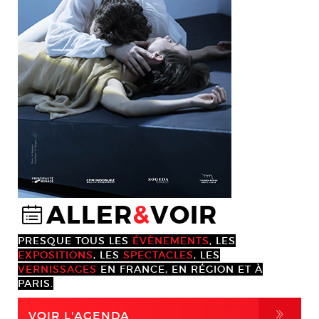
ALLER
&
VOIR
@
PRESQUE TOUS LES
ÉVÈNEMENTS
, LES
EXPOSITIONS
, LES
SPECTACLES
, LES
VERNISSAGES
EN FRANCE, EN RÉGION ET À
PARIS.
,
VOIR L'AGENDA