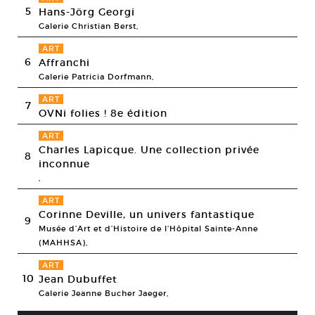
5
Hans-Jörg Georgi
Galerie Christian Berst,
ART
6
Affranchi
Galerie Patricia Dorfmann,
ART
7
OVNi folies ! 8e édition
ART
Charles Lapicque. Une collection privée
8
inconnue
,
ART
Corinne Deville, un univers fantastique
9
Musée d’Art et d’Histoire de l’Hôpital Sainte-Anne
(MAHHSA),
ART
10
Jean Dubuffet
Galerie Jeanne Bucher Jaeger,