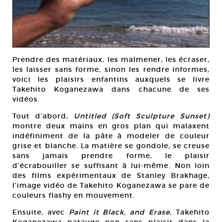
Prendre des matériaux, les malmener, les écraser,
les laisser sans forme, sinon les rendre informes,
voici les plaisirs enfantins auxquels se livre
Takehito Koganezawa dans chacune de ses
vidéos.
Tout d’abord,
Untitled (Soft Sculpture Sunset)
montre deux mains en gros plan qui malaxent
indéfiniment de la pâte à modeler de couleur
grise et blanche. La matière se gondole, se creuse
sans jamais prendre forme, le plaisir
d’écrabouiller se suffisant à lui-même. Non loin
des films expérimentaux de Stanley Brakhage,
l’image vidéo de Takehito Koganezawa se pare de
couleurs flashy en mouvement.
Ensuite, avec
Paint it Black, and Erase
, Takehito
Koganezawa patauge non sans plaisir dans la