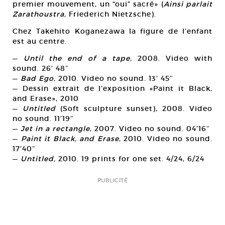
premier mouvement, un “oui” sacré» (
Ainsi parlait
Zarathoustra,
Friederich Nietzsche).
Chez Takehito Koganezawa la figure de l’enfant
est au centre.
—
Until the end of a tape,
2008. Video with
sound. 26’ 48″
—
Bad Ego,
2010. Video no sound. 13’ 45″
— Dessin extrait de l’exposition «Paint it Black,
and Erase», 2010
—
Untitled
(Soft sculpture sunset), 2008. Video
no sound. 11’19″
—
Jet in a rectangle
, 2007. Video no sound. 04’16″
—
Paint it Black, and Erase
, 2010. Video no sound.
17’40″
—
Untitled,
2010. 19 prints for one set. 4/24, 6/24
PUBLICITÉ