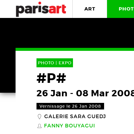
ART
PHOT
PHOTO |
EXPO
#P#
26 Jan
-
08 Mar 200
Vernissage le 26 Jan 2008
GALERIE SARA GUEDJ
_
FANNY BOUYAGUI
S