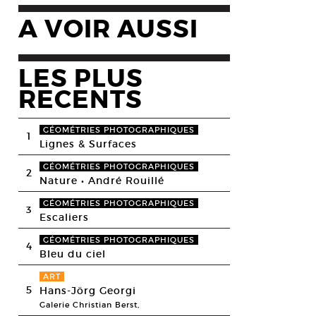
A VOIR AUSSI
LES PLUS
RECENTS
GÉOMÉTRIES PHOTOGRAPHIQUES
1
Lignes & Surfaces
GÉOMÉTRIES PHOTOGRAPHIQUES
2
Nature • André Rouillé
GÉOMÉTRIES PHOTOGRAPHIQUES
3
Escaliers
GÉOMÉTRIES PHOTOGRAPHIQUES
4
Bleu du ciel
ART
5
Hans-Jörg Georgi
Galerie Christian Berst,