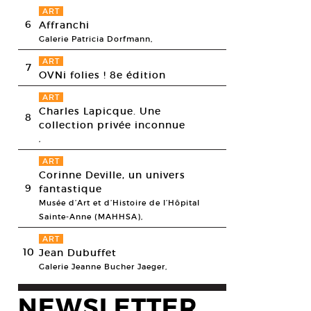
ART
6
Affranchi
Galerie Patricia Dorfmann,
ART
7
OVNi folies ! 8e édition
ART
Charles Lapicque. Une
8
collection privée inconnue
,
ART
Corinne Deville, un univers
9
fantastique
Musée d’Art et d’Histoire de l’Hôpital
Sainte-Anne (MAHHSA),
ART
10
Jean Dubuffet
Galerie Jeanne Bucher Jaeger,
NEWSLETTER