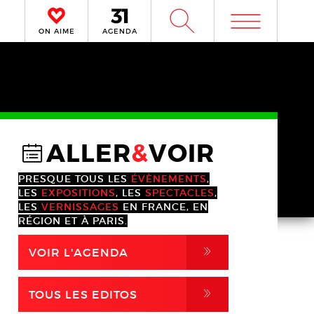
m
W
ON AIME
AGENDA
ALLER
&
VOIR
@
PRESQUE TOUS LES
ÉVÈNEMENTS
,
LES
EXPOSITIONS
, LES
SPECTACLES
,
LES
VERNISSAGES
EN FRANCE, EN
RÉGION ET À PARIS.
,
VOIR L'AGENDA
,
TOUS LES EDITOS