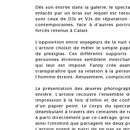
Dès son entrée dans la galerie, le spect
enlacés par un bras sur lequel est tatou
sont ceux de DJs et VJs de réputation 
contemporaines, face à d’autres portra
forcés retenus à Calais.
L’opposition entre voyageurs de la nuit
L’artiste choisit de mêler le simple pa
de plexiglas. Ces différents support
personnes étreintes semblent interchan
qui leur est imposé. Fanny crée avan
transparaître que sa relation à la pers
l’homme étreint. Amusement, complicité, 
La présentation des œuvres photographi
entière. L’artiste recouvre l’ensemble
impression à la fois d’infini et de co
d’un papier peint. Le corps du spectat
déambulant à travers des centaines de r
à parti directement par ce cadrage, gros
ainsi l’intimité que partagent les deux p
L’artiste prend le parti de ne pas se m