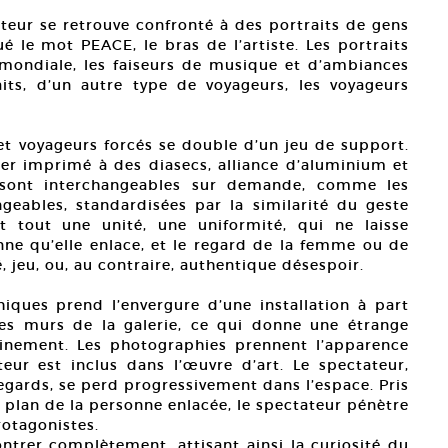
ateur se retrouve confronté à des portraits de gens
é le mot PEACE, le bras de l’artiste. Les portraits
mondiale, les faiseurs de musique et d’ambiances
its, d’un autre type de voyageurs, les voyageurs
 et voyageurs forcés se double d’un jeu de support.
pier imprimé à des diasecs, alliance d’aluminium et
s sont interchangeables sur demande, comme les
geables, standardisées par la similarité du geste
t tout une unité, une uniformité, qui ne laisse
onne qu’elle enlace, et le regard de la femme ou de
jeu, ou, au contraire, authentique désespoir.
ques prend l’envergure d’une installation à part
 des murs de la galerie, ce qui donne une étrange
nfinement. Les photographies prennent l’apparence
eur est inclus dans l’œuvre d’art. Le spectateur,
egards, se perd progressivement dans l’espace. Pris
 plan de la personne enlacée, le spectateur pénètre
rotagonistes.
ontrer complètement, attisant ainsi la curiosité du