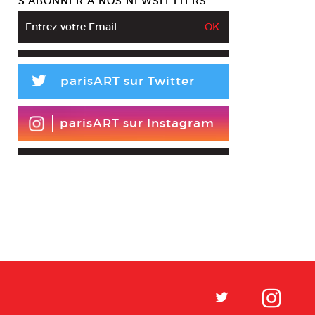
S’ABONNER À NOS NEWSLETTERS
L
parisART sur Twitter
parisART sur Instagram
L