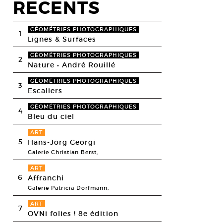
RECENTS
GÉOMÉTRIES PHOTOGRAPHIQUES
1
Lignes & Surfaces
GÉOMÉTRIES PHOTOGRAPHIQUES
2
Nature • André Rouillé
GÉOMÉTRIES PHOTOGRAPHIQUES
3
Escaliers
GÉOMÉTRIES PHOTOGRAPHIQUES
4
Bleu du ciel
ART
5
Hans-Jörg Georgi
Galerie Christian Berst,
ART
6
Affranchi
Galerie Patricia Dorfmann,
ART
7
OVNi folies ! 8e édition