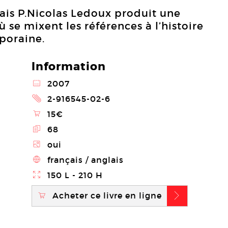
nçais P.Nicolas Ledoux produit une
 se mixent les références à l’histoire
mporaine.
Information
@
2007
2
2-916545-02-6
\
15€
E
68
Z
oui
4
français / anglais
}
150 L - 210 H
Acheter ce livre en ligne
\
b