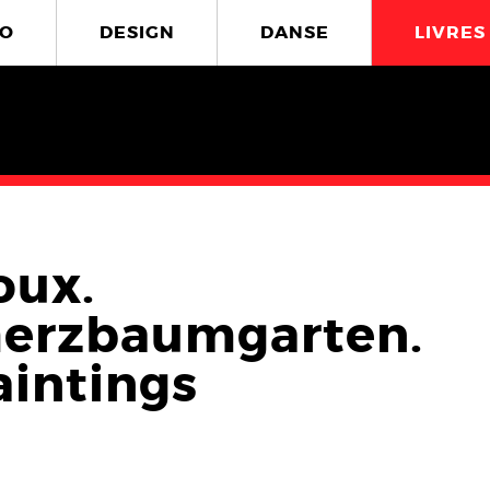
O
DESIGN
DANSE
LIVRES
oux.
erzbaumgarten.
aintings