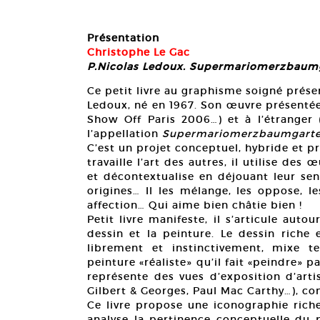
Présentation
Christophe Le Gac
P.Nicolas Ledoux. Supermariomerzbaumg
Ce petit livre au graphisme soigné présent
Ledoux, né en 1967. Son œuvre présentée
Show Off Paris 2006…) et à l’étranger 
l’appellation
Supermariomerzbaumgart
C’est un projet conceptuel, hybride et p
travaille l’art des autres, il utilise des
et décontextualise en déjouant leur sens
origines… Il les mélange, les oppose, 
affection… Qui aime bien châtie bien !
Petit livre manifeste, il s’articule aut
dessin et la peinture. Le dessin riche
librement et instinctivement, mixe t
peinture «réaliste» qu’il fait «peindre» 
représente des vues d’exposition d’art
Gilbert & Georges, Paul Mac Carthy…), co
Ce livre propose une iconographie riche
analyse la pertinence conceptuelle du p