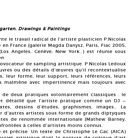
arten. Drawings & Paintings
e le travail radical de l’artiste plasticien P.Nicolas
 en France (galerie Magda Danysz, Paris, Fiac 2005,
(Los Angeles, Genève, New York…) est réunie sous
en
.
rovocateur de sampling artistique. P.Nicolas Ledoux
 œuvres ou des détails d’œuvres qu’il recontextualise
, leur forme, leur support, leurs références, leurs
les malmène avec impertinence mais toujours avec
our de deux pratiques volontairement classiques : le
 et détaillé que l’artiste pratique comme un DJ —
extes, dessins d’études, graphismes, images… La
par d’autres artistes sous forme de grands diptyques
istes de renommée internationale (Mathew Barney,
nfrontées à celles d’artistes moins connus.
 et précise. Un texte de Christophe Le Gac (AICA)
rojet artistique dont la posture de critique d’art