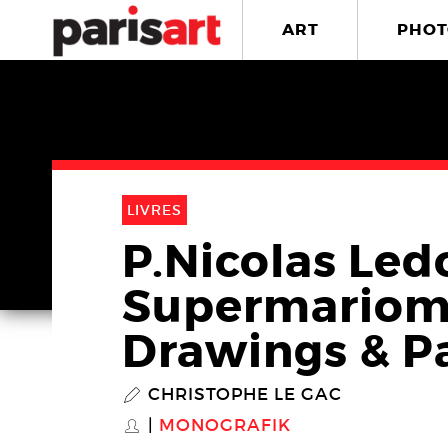
ART
PHOT
LIVRES
P.Nicolas Led
Supermariom
Drawings & P
CHRISTOPHE LE GAC
P
MONOGRAFIK
S