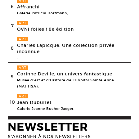
ART
6
Affranchi
Galerie Patricia Dorfmann,
ART
7
OVNi folies ! 8e édition
ART
Charles Lapicque. Une collection privée
8
inconnue
,
ART
Corinne Deville, un univers fantastique
9
Musée d’Art et d’Histoire de l’Hôpital Sainte-Anne
(MAHHSA),
ART
10
Jean Dubuffet
Galerie Jeanne Bucher Jaeger,
NEWSLETTER
S’ABONNER À NOS NEWSLETTERS