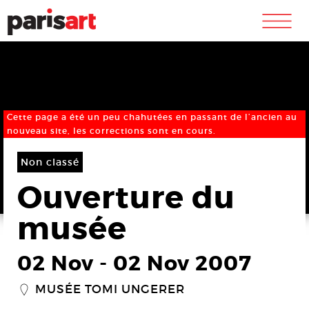
m
Cette page a été un peu chahutées en passant de l’ancien au
nouveau site, les corrections sont en cours.
Non classé
Ouverture du
musée
02 Nov
-
02 Nov 2007
MUSÉE TOMI UNGERER
_