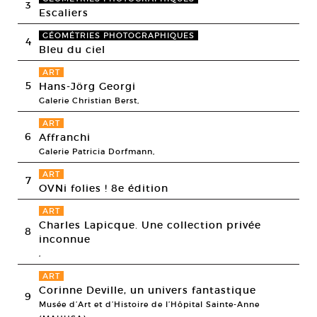
3
Escaliers
GÉOMÉTRIES PHOTOGRAPHIQUES
4
Bleu du ciel
ART
5
Hans-Jörg Georgi
Galerie Christian Berst,
ART
6
Affranchi
Galerie Patricia Dorfmann,
ART
7
OVNi folies ! 8e édition
ART
Charles Lapicque. Une collection privée
8
inconnue
,
ART
Corinne Deville, un univers fantastique
9
Musée d’Art et d’Histoire de l’Hôpital Sainte-Anne