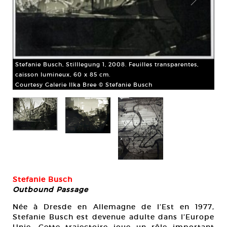
Stefanie Busch, Stilllegung 1, 2008. Feuilles transparentes,
Ste
caisson lumineux, 60 x 85 cm.
lum
Courtesy Galerie Ilka Bree © Stefanie Busch
Cou
Stefanie Busch
Outbound Passage
65
Née à Dresde en Allemagne de l’Est en 1977,
Stefanie Busch est devenue adulte dans l’Europe
Unie. Cette trajectoire joue un rôle important