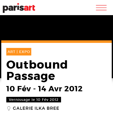
m
ART |
EXPO
Outbound
Passage
10 Fév
-
14 Avr 2012
Vernissage le 10 Fév 2012
GALERIE ILKA BREE
_