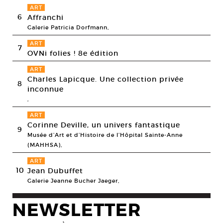
ART
6
Affranchi
Galerie Patricia Dorfmann,
ART
7
OVNi folies ! 8e édition
ART
Charles Lapicque. Une collection privée
8
inconnue
,
ART
Corinne Deville, un univers fantastique
9
Musée d’Art et d’Histoire de l’Hôpital Sainte-Anne
(MAHHSA),
ART
10
Jean Dubuffet
Galerie Jeanne Bucher Jaeger,
NEWSLETTER