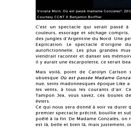
Viviana Moin, Où est passé madame Gonzales?, 2012
Courtesy CCNT © Benjamin Boiffier
C’est un spectacle qui serait passé 
couleurs, essorage et séchage compris,
des jungles d’Argentine du Nord. Une pe
Explication: Le spectacle d’origine d
autofictionnelle. Les plus grandes mu
viendrait raconter et danser ses mémoire
il y aurait une escarpolette, ce serait bea
Mais voilà, point de Carolyn Carlson 
ubuesque
Où est passée Madame Gonzal
nue, seins madonnesques époque Like a Vi
les vents, à tous les courants d’air.
Tampon Jex, vous savez, ces boules de l
éviers.
Ce qui nous sera donné à voir va durer 
premier spectacle précité; bouillie et su
poêlé à la fin. De Madame Gonzalès, on 
est là, belle et bien là, mais justement, 