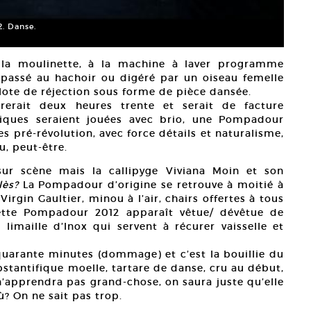
. Danse.
à la moulinette, à la machine à laver programme
 passé au hachoir ou digéré par un oiseau femelle
lote de réjection sous forme de pièce dansée.
urerait deux heures trente et serait de facture
siques seraient jouées avec brio, une Pompadour
s pré-révolution, avec force détails et naturalisme,
u, peut-être.
sur scène mais la callipyge Viviana Moin et son
ès?
La Pompadour d’origine se retrouve à moitié à
rgin Gaultier, minou à l’air, chairs offertes à tous
 Cette Pompadour 2012 apparaît vêtue/ dévêtue de
imaille d’Inox qui servent à récurer vaisselle et
quarante minutes (dommage) et c’est la bouillie du
bstantifique moelle, tartare de danse, cru au début,
n’apprendra pas grand-chose, on saura juste qu’elle
où? On ne sait pas trop.