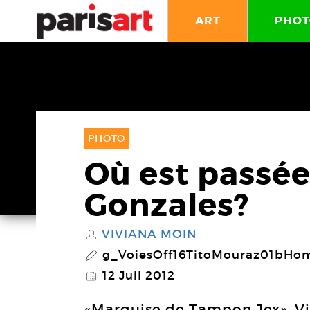
ART
PHOT
PHOTO
Où est pass
Gonzales?
VIVIANA MOIN
S
g_VoiesOff16TitoMouraz01bH
P
12 Juil 2012
@
«Marquise de Tampon Jex», Vi