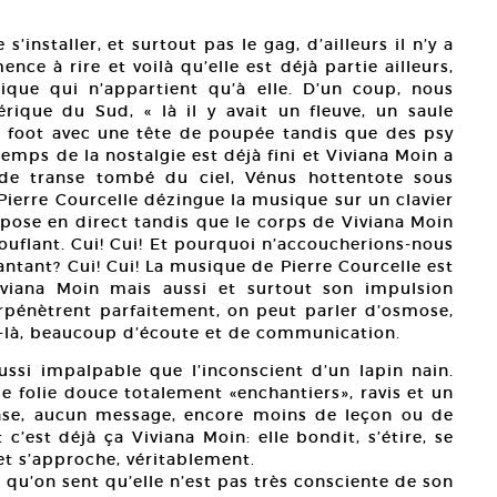
s’installer, et surtout pas le gag, d’ailleurs il n’y a
ce à rire et voilà qu’elle est déjà partie ailleurs,
ique qui n’appartient qu’à elle. D’un coup, nous
que du Sud, « là il y avait un fleuve, un saule
u foot avec une tête de poupée tandis que des psy
 temps de la nostalgie est déjà fini et Viviana Moin a
e transe tombé du ciel, Vénus hottentote sous
Pierre Courcelle dézingue la musique sur un clavier
mpose en direct tandis que le corps de Viviana Moin
flant. Cui! Cui! Et pourquoi n’accoucherions-nous
ntant? Cui! Cui! La musique de Pierre Courcelle est
viana Moin mais aussi et surtout son impulsion
pénètrent parfaitement, on peut parler d’osmose,
x-là, beaucoup d’écoute et de communication.
ussi impalpable que l’inconscient d’un lapin nain.
 folie douce totalement «enchantiers», ravis et un
onse, aucun message, encore moins de leçon ou de
 c’est déjà ça Viviana Moin: elle bondit, s’étire, se
et s’approche, véritablement.
 qu’on sent qu’elle n’est pas très consciente de son