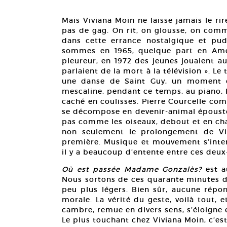
Mais Viviana Moin ne laisse jamais le rire 
pas de gag. On rit, on glousse, on commen
dans cette errance nostalgique et pud
sommes en 1965, quelque part en Améri
pleureur, en 1972 des jeunes jouaient a
parlaient de la mort à la télévision ». Le
une danse de Saint Guy, un moment d
mescaline, pendant ce temps, au piano, 
caché en coulisses. Pierre Courcelle co
se décompose en devenir-animal époustou
pas comme les oiseaux, debout et en cha
non seulement le prolongement de Vi
première. Musique et mouvement s’inter
il y a beaucoup d’entente entre ces deu
Où est passée Madame Gonzalès?
est a
Nous sortons de ces quarante minutes de
peu plus légers. Bien sûr, aucune rép
morale. La vérité du geste, voilà tout, et
cambre, remue en divers sens, s’éloigne 
Le plus touchant chez Viviana Moin, c’est