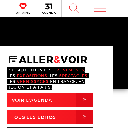
m
W
ON AIME
AGENDA
ALLER
&
VOIR
@
PRESQUE TOUS LES
ÉVÈNEMENTS
,
LES
EXPOSITIONS
, LES
SPECTACLES
,
LES
VERNISSAGES
EN FRANCE, EN
RÉGION ET À PARIS.
,
VOIR L'AGENDA
,
TOUS LES EDITOS