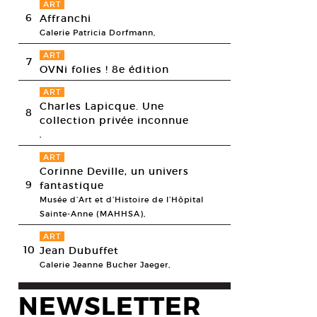
ART
6
Affranchi
Galerie Patricia Dorfmann,
ART
7
OVNi folies ! 8e édition
ART
Charles Lapicque. Une
8
collection privée inconnue
,
ART
Corinne Deville, un univers
9
fantastique
Musée d’Art et d’Histoire de l’Hôpital
Sainte-Anne (MAHHSA),
ART
10
Jean Dubuffet
Galerie Jeanne Bucher Jaeger,
NEWSLETTER