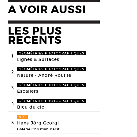
A VOIR AUSSI
LES PLUS
RECENTS
GÉOMÉTRIES PHOTOGRAPHIQUES
1
Lignes & Surfaces
GÉOMÉTRIES PHOTOGRAPHIQUES
2
Nature • André Rouillé
GÉOMÉTRIES PHOTOGRAPHIQUES
3
Escaliers
GÉOMÉTRIES PHOTOGRAPHIQUES
4
Bleu du ciel
ART
5
Hans-Jörg Georgi
Galerie Christian Berst,