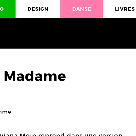
O
DESIGN
DANSE
LIVRES
ée Madame
omme
viana Moin reprend dans une version