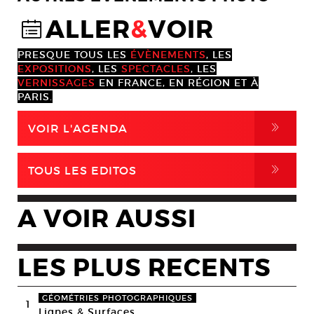
ALLER
&
VOIR
@
PRESQUE TOUS LES
ÉVÈNEMENTS
, LES
EXPOSITIONS
, LES
SPECTACLES
, LES
VERNISSAGES
EN FRANCE, EN RÉGION ET À
PARIS.
,
VOIR L'AGENDA
,
TOUS LES EDITOS
A VOIR AUSSI
LES PLUS RECENTS
GÉOMÉTRIES PHOTOGRAPHIQUES
1
Lignes & Surfaces