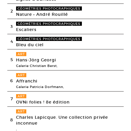
GÉOMÉTRIES PHOTOGRAPHIQUES
2
Nature • André Rouillé
GÉOMÉTRIES PHOTOGRAPHIQUES
3
Escaliers
GÉOMÉTRIES PHOTOGRAPHIQUES
4
Bleu du ciel
ART
5
Hans-Jörg Georgi
Galerie Christian Berst,
ART
6
Affranchi
Galerie Patricia Dorfmann,
ART
7
OVNi folies ! 8e édition
ART
Charles Lapicque. Une collection privée
8
inconnue
,