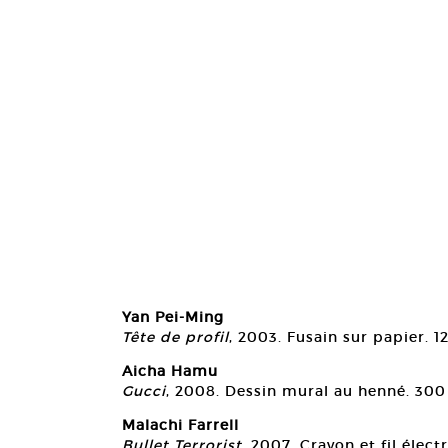
Yan Pei-Ming
Tête de profil
, 2003. Fusain sur papier. 1
Aicha Hamu
Gucci
, 2008. Dessin mural au henné. 30
Malachi Farrell
Bullet Terrorist
, 2007. Crayon et fil élec