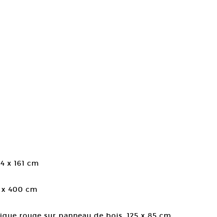
24 x 161 cm
0 x 400 cm
trique rouge sur panneau de bois. 125 x 85 cm