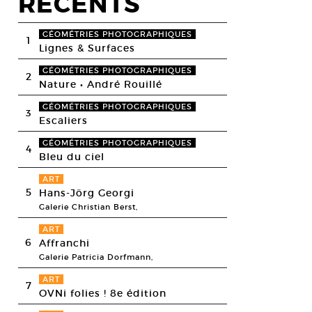
RECENTS
GÉOMÉTRIES PHOTOGRAPHIQUES
1
Lignes & Surfaces
GÉOMÉTRIES PHOTOGRAPHIQUES
2
Nature • André Rouillé
GÉOMÉTRIES PHOTOGRAPHIQUES
3
Escaliers
GÉOMÉTRIES PHOTOGRAPHIQUES
4
Bleu du ciel
ART
5
Hans-Jörg Georgi
Galerie Christian Berst,
ART
6
Affranchi
Galerie Patricia Dorfmann,
ART
7
OVNi folies ! 8e édition