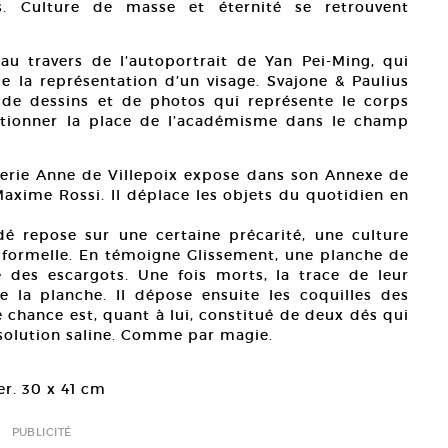
us. Culture de masse et éternité se retrouvent
u travers de l’autoportrait de Yan Pei-Ming, qui
 de la représentation d’un visage. Svajone & Paulius
e de dessins et de photos qui représente le corps
tionner la place de l’académisme dans le champ
lerie Anne de Villepoix expose dans son Annexe de
xime Rossi. Il déplace les objets du quotidien en
dé repose sur une certaine précarité, une culture
 formelle. En témoigne Glissement, une planche de
 des escargots. Une fois morts, la trace de leur
e la planche. Il dépose ensuite les coquilles des
 chance est, quant à lui, constitué de deux dés qui
 solution saline. Comme par magie.
er. 30 x 41 cm
PUBLICITÉ