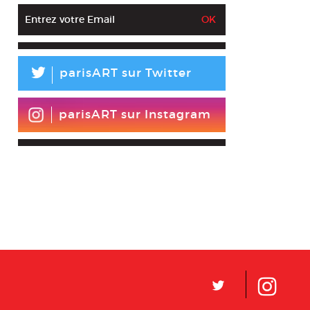
L
parisART sur Twitter
parisART sur Instagram
L