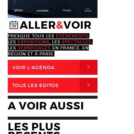
ALLER
&
VOIR
@
PRESQUE TOUS LES
ÉVÈNEMENTS
,
LES
EXPOSITIONS
, LES
SPECTACLES
,
LES
VERNISSAGES
EN FRANCE, EN
RÉGION ET À PARIS.
,
VOIR L'AGENDA
,
TOUS LES EDITOS
A VOIR AUSSI
LES PLUS