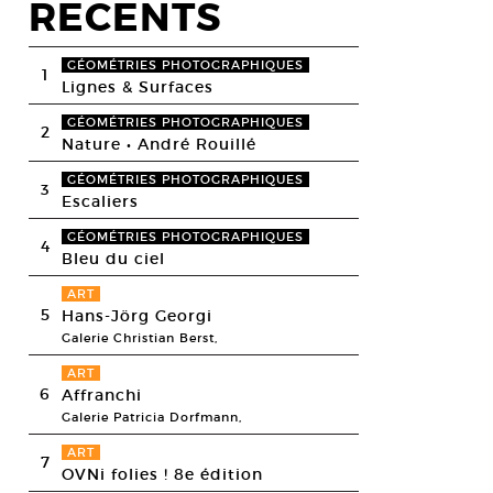
RECENTS
GÉOMÉTRIES PHOTOGRAPHIQUES
1
Lignes & Surfaces
GÉOMÉTRIES PHOTOGRAPHIQUES
2
Nature • André Rouillé
GÉOMÉTRIES PHOTOGRAPHIQUES
3
Escaliers
GÉOMÉTRIES PHOTOGRAPHIQUES
4
Bleu du ciel
ART
5
Hans-Jörg Georgi
Galerie Christian Berst,
ART
6
Affranchi
Galerie Patricia Dorfmann,
ART
7
OVNi folies ! 8e édition