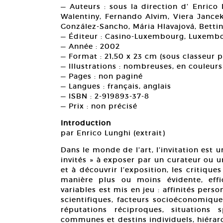
— Auteurs : sous la direction d’ Enrico 
Walentiny, Fernando Alvim, Viera Jance
González-Sancho, Mária Hlavajová, Betti
— Éditeur : Casino-Luxembourg, Luxemb
— Année : 2002
— Format : 21,50 x 23 cm (sous classeur pl
— Illustrations : nombreuses, en couleurs
— Pages : non paginé
— Langues : français, anglais
— ISBN : 2-919893-37-8
— Prix : non précisé
Introduction
par Enrico Lunghi (extrait)
Dans le monde de l’art, l’invitation est 
invités » à exposer par un curateur ou un
et à découvrir l’exposition, les critique
manière plus ou moins évidente, eff
variables est mis en jeu : affinités pers
scientifiques, facteurs socioéconomique
réputations réciproques, situations s
communes et destins individuels, hiérarch