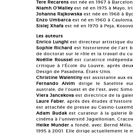
Tere Recarens
est née en 1967 à Barcelone.
Niamh O’Malley
est né en 1975 à Mayo, Irla
Johanna Rajkowska
est née en 1968 à Bydg
Enzo Umbarca
est né en 1960 à Caulonia, I
Sislej Xhafa
est né en 1970 à Peja, Kosovo.
Les auteurs
Enrico Lunghi
est directeur artistique 
Sophie Richard
est historienne de l’art 
de doctorat sur le rôle et la travail du cu
Noëllie Roussel
est curatrice indépendant
critique à l’École du Louvre, après deu
Design de Pasadena, États-Unis.
Christine Walentiny
est assistante aux e
Fernando Alvim
dirige le Satellite e
australe, de l’ouest et de l’est, avec Sim
Viera Jancekova
est directrice de la gale
Laure Faber
, après des études d’histoire 
est attachée de presse au Casino-Luxem
Adam Budak
est curateur à la galerie B
cinéma à l’université Jagiellonian, Cracov
Heike Munder
a fondé, avec Bernd Milla, 
1995 à 2001. Elle dirige actuellement le