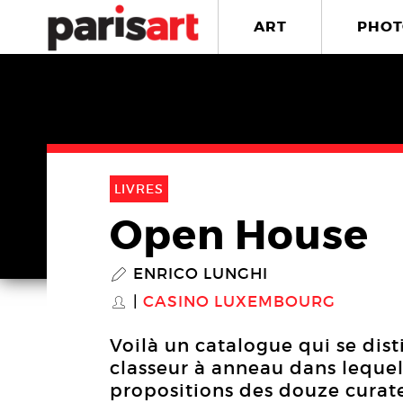
ART
PHOT
LIVRES
Open House
ENRICO LUNGHI
P
CASINO LUXEMBOURG
S
Voilà un catalogue qui se dist
classeur à anneau dans lequel
propositions des douze curateu