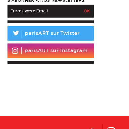
S’ABONNER À NOS NEWSLETTERS
L
parisART sur Twitter
parisART sur Instagram