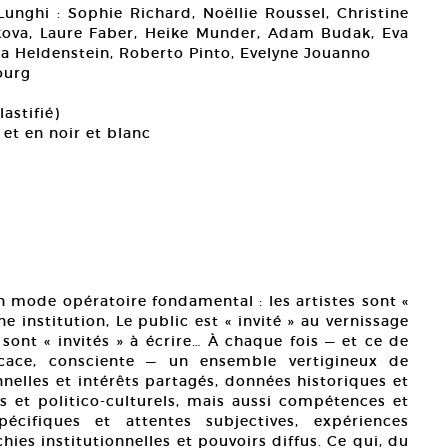
Lunghi : Sophie Richard, Noëllie Roussel, Christine
kova, Laure Faber, Heike Munder, Adam Budak, Eva
na Heldenstein, Roberto Pinto, Evelyne Jouanno
ourg
astifié)
 et en noir et blanc
un mode opératoire fondamental : les artistes sont «
e institution, Le public est « invité » au vernissage
s sont « invités » à écrire… À chaque fois — et ce de
icace, consciente — un ensemble vertigineux de
onnelles et intérêts partagés, données historiques et
s et politico-culturels, mais aussi compétences et
pécifiques et attentes subjectives, expériences
ies institutionnelles et pouvoirs diffus. Ce qui, du