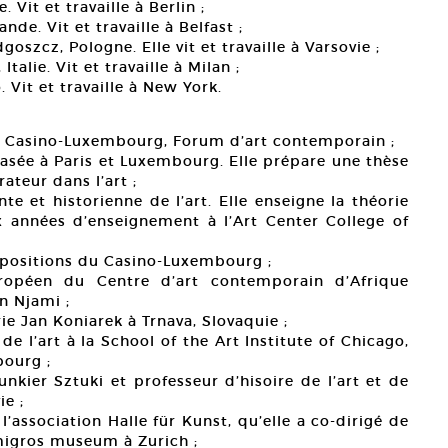
 Vit et travaille à Berlin ;
nde. Vit et travaille à Belfast ;
oszcz, Pologne. Elle vit et travaille à Varsovie ;
talie. Vit et travaille à Milan ;
 Vit et travaille à New York.
du Casino-Luxembourg, Forum d’art contemporain ;
basée à Paris et Luxembourg. Elle prépare une thèse
rateur dans l’art ;
e et historienne de l’art. Elle enseigne la théorie
x années d’enseignement à l’Art Center College of
xpositions du Casino-Luxembourg ;
uropéen du Centre d’art contemporain d’Afrique
on Njami ;
rie Jan Koniarek à Trnava, Slovaquie ;
de l’art à la School of the Art Institute of Chicago,
bourg ;
unkier Sztuki et professeur d’hisoire de l’art et de
ie ;
l’association Halle für Kunst, qu’elle a co-dirigé de
 migros museum à Zurich ;