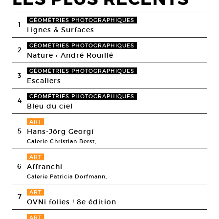
GÉOMÉTRIES PHOTOGRAPHIQUES
1
Lignes & Surfaces
GÉOMÉTRIES PHOTOGRAPHIQUES
2
Nature • André Rouillé
GÉOMÉTRIES PHOTOGRAPHIQUES
3
Escaliers
GÉOMÉTRIES PHOTOGRAPHIQUES
4
Bleu du ciel
ART
5
Hans-Jörg Georgi
Galerie Christian Berst,
ART
6
Affranchi
Galerie Patricia Dorfmann,
ART
7
OVNi folies ! 8e édition
ART