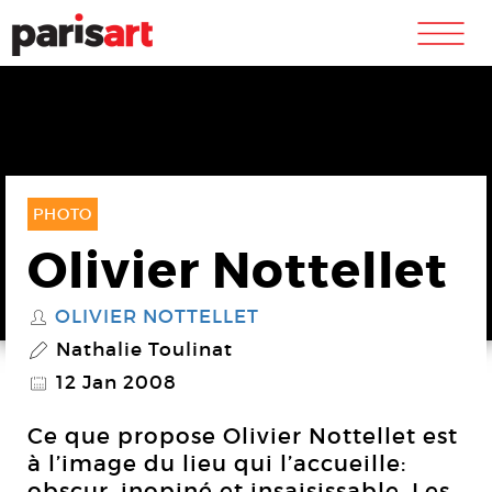
m
PHOTO
Olivier Nottellet
OLIVIER NOTTELLET
S
Nathalie Toulinat
P
12 Jan 2008
@
Ce que propose Olivier Nottellet est
à l’image du lieu qui l’accueille:
obscur, inopiné et insaisissable. Les