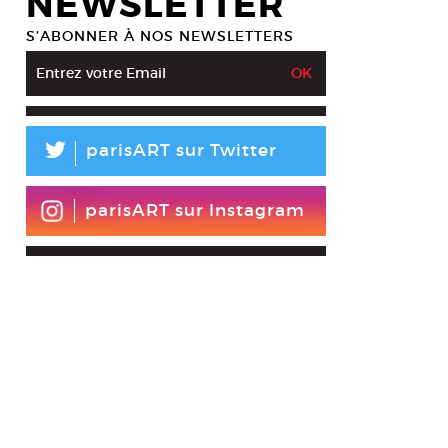
NEWSLETTER
S’ABONNER À NOS NEWSLETTERS
L
parisART sur Twitter
er Dubois, portrait, 2008.
esy Ménagerie de Verre © Patrick Sagnes
parisART sur Instagram