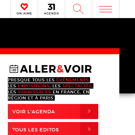
m
W
ON AIME
AGENDA
ALLER
&
VOIR
@
PRESQUE TOUS LES
ÉVÈNEMENTS
,
LES
EXPOSITIONS
, LES
SPECTACLES
,
LES
VERNISSAGES
EN FRANCE, EN
RÉGION ET À PARIS.
,
VOIR L'AGENDA
,
TOUS LES EDITOS