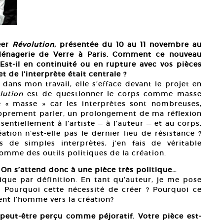
réer
Révolution
, présentée du 10 au 11 novembre au
 Ménagerie de Verre à Paris. Comment ce nouveau
? Est-il en continuité ou en rupture avec vos pièces
t de l’interprète était centrale ?
é dans mon travail, elle s’efface devant le projet en
Olivi
lution
est de questionner le corps comme masse
Court
de « masse » car les interprètes sont nombreuses,
roprement parler, un prolongement de ma réflexion
ssentiellement à l’artiste — à l’auteur — et au corps,
tion n’est-elle pas le dernier lieu de résistance ?
de simples interprètes, j’en fais de véritable
 comme des outils politiques de la création.
. On s’attend donc à une pièce très politique…
itique par définition. En tant qu’auteur, je me pose
Pourquoi cette nécessité de créer ? Pourquoi ce
t l’homme vers la création?
 peut-être perçu comme péjoratif. Votre pièce est-