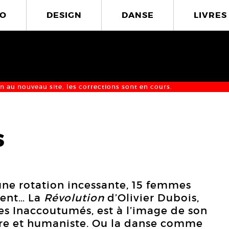
O
DESIGN
DANSE
LIVRES
n au nouveau site, les corrections sont en cours.
s
’une rotation incessante, 15 femmes
ment… La
Révolution
d’Olivier Dubois,
Les Inaccoutumés, est à l’image de son
âtre et humaniste. Ou la danse comme