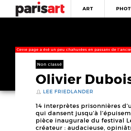
ART
PHOT
Cette page a été un peu chahutées en passant de l’ancie
Non classé
Olivier Duboi
LEE FRIEDLANDER
S
14 interprètes prisonnières d
qui dansent jusqu’à l’épuise
pièce inaugurale du festival 
créateur : audacieuse, opini