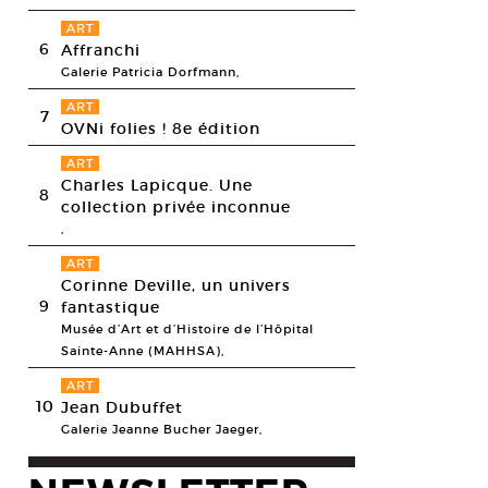
ART
6
Affranchi
Galerie Patricia Dorfmann,
ART
7
OVNi folies ! 8e édition
ART
Charles Lapicque. Une
8
collection privée inconnue
,
ART
Corinne Deville, un univers
9
fantastique
Musée d’Art et d’Histoire de l’Hôpital
Sainte-Anne (MAHHSA),
ART
10
Jean Dubuffet
Galerie Jeanne Bucher Jaeger,