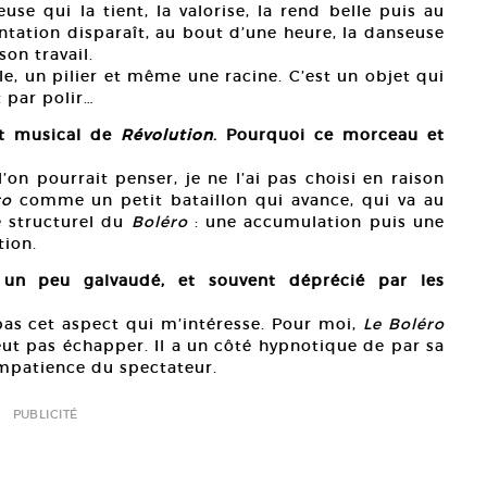
use qui la tient, la valorise, la rend belle puis au
tation disparaît, au bout d’une heure, la danseuse
son travail.
le, un pilier et même une racine. C’est un objet qui
t par polir…
rt musical de
Révolution
. Pourquoi ce morceau et
’on pourrait penser, je ne l’ai pas choisi en raison
ro
comme un petit bataillon qui avance, qui va au
e structurel du
Boléro
: une accumulation puis une
tion.
, un peu galvaudé, et souvent déprécié par les
 pas cet aspect qui m’intéresse. Pour moi,
Le Boléro
t pas échapper. Il a un côté hypnotique de par sa
l’impatience du spectateur.
PUBLICITÉ