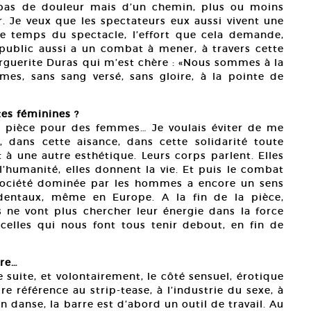
 pas de douleur mais d’un chemin, plus ou moins
ir. Je veux que les spectateurs eux aussi vivent une
 Le temps du spectacle, l’effort que cela demande,
ublic aussi a un combat à mener, à travers cette
guerite Duras qui m’est chère : «Nous sommes à la
es, sans sang versé, sans gloire, à la pointe de
tes féminines ?
te pièce pour des femmes… Je voulais éviter de me
dans cette aisance, dans cette solidarité toute
à une autre esthétique. Leurs corps parlent. Elles
l’humanité, elles donnent la vie. Et puis le combat
ociété dominée par les hommes a encore un sens
dentaux, même en Europe. A la fin de la pièce,
les ne vont plus chercher leur énergie dans la force
celles qui nous font tous tenir debout, en fin de
rre…
e suite, et volontairement, le côté sensuel, érotique
ire référence au strip-tease, à l’industrie du sexe, à
n danse, la barre est d’abord un outil de travail. Au