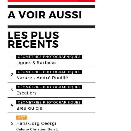
A VOIR AUSSI
LES PLUS
RECENTS
GÉOMÉTRIES PHOTOGRAPHIQUES
1
Lignes & Surfaces
GÉOMÉTRIES PHOTOGRAPHIQUES
2
Nature • André Rouillé
GÉOMÉTRIES PHOTOGRAPHIQUES
3
Escaliers
GÉOMÉTRIES PHOTOGRAPHIQUES
4
Bleu du ciel
ART
5
Hans-Jörg Georgi
Galerie Christian Berst,