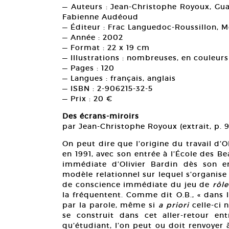
— Auteurs : Jean-Christophe Royoux, Guad
Fabienne Audéoud
— Éditeur : Frac Languedoc-Roussillon, M
— Année : 2002
— Format : 22 x 19 cm
— Illustrations : nombreuses, en couleurs
— Pages : 120
— Langues : français, anglais
— ISBN : 2-906215-32-5
— Prix : 20 €
Des écrans-miroirs
par Jean-Christophe Royoux (extrait, p. 9
On peut dire que l’origine du travail d’Ol
en 1991, avec son entrée à l’École des B
immédiate d’Olivier Bardin dès son ent
modèle relationnel sur lequel s’organise
de conscience immédiate du jeu de
rôle
la fréquentent. Comme dit O.B., « dans l
par la parole, même si
a priori
celle-ci 
se construit dans cet aller-retour en
qu’étudiant, l’on peut ou doit renvoyer à