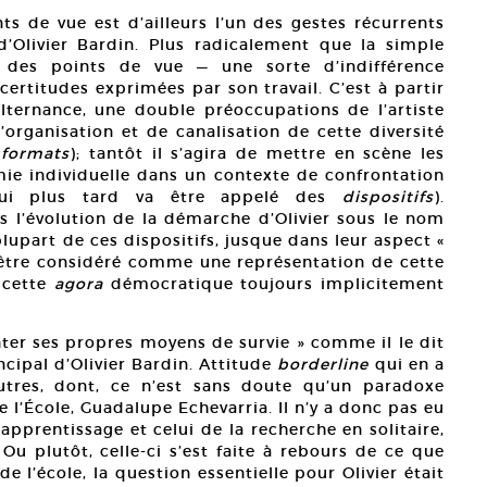
nts de vue est d’ailleurs l’un des gestes récurrents
 d’Olivier Bardin. Plus radicalement que la simple
des points de vue — une sorte d’indifférence
ertitudes exprimées par son travail. C’est à partir
lternance, une double préoccupations de l’artiste
’organisation et de canalisation de cette diversité
s
formats
); tantôt il s’agira de mettre en scène les
ie individuelle dans un contexte de confrontation
qui plus tard va être appelé des
dispositifs
).
 l’évolution de la démarche d’Olivier sous le nom
upart de ces dispositifs, jusque dans leur aspect «
 être considéré comme une représentation de cette
 cette
agora
démocratique toujours implicitement
nter ses propres moyens de survie » comme il le dit
ncipal d’Olivier Bardin. Attitude
borderline
qui en a
autres, dont, ce n’est sans doute qu’un paradoxe
 l’École, Guadalupe Echevarria. Il n’y a donc pas eu
apprentissage et celui de la recherche en solitaire,
Ou plutôt, celle-ci s’est faite à rebours de ce que
e l’école, la question essentielle pour Olivier était