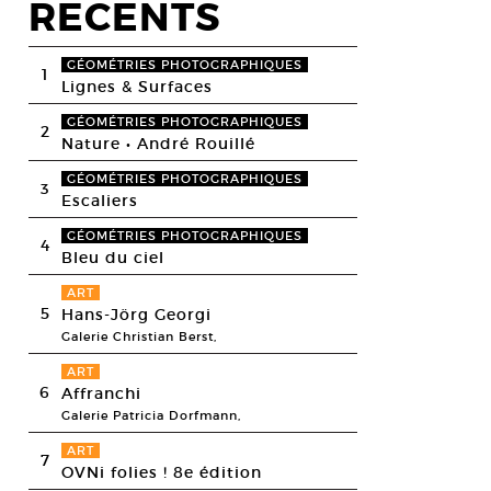
RECENTS
GÉOMÉTRIES PHOTOGRAPHIQUES
1
Lignes & Surfaces
GÉOMÉTRIES PHOTOGRAPHIQUES
2
Nature • André Rouillé
GÉOMÉTRIES PHOTOGRAPHIQUES
3
Escaliers
GÉOMÉTRIES PHOTOGRAPHIQUES
4
Bleu du ciel
ART
5
Hans-Jörg Georgi
Galerie Christian Berst,
ART
6
Affranchi
Galerie Patricia Dorfmann,
ART
7
OVNi folies ! 8e édition