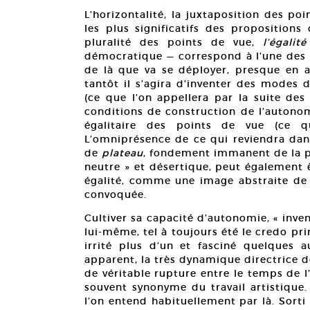
L’horizontalité, la juxtaposition des poi
les plus significatifs des propositions
pluralité des points de vue,
l’égalité
démocratique — correspond à l’une des c
de là que va se déployer, presque en a
tantôt il s’agira d’inventer des modes d
(ce que l’on appellera par la suite de
conditions de construction de l’autonom
égalitaire des points de vue (ce 
L’omniprésence de ce qui reviendra dans
de
plateau
, fondement immanent de la pl
neutre » et désertique, peut également
égalité, comme une image abstraite de
convoquée.
Cultiver sa capacité d’autonomie, « inve
lui-même, tel à toujours été le credo pri
irrité plus d’un et fasciné quelques 
apparent, la très dynamique directrice de
de véritable rupture entre le temps de l’
souvent synonyme du travail artistique. 
l’on entend habituellement par là. Sorti d