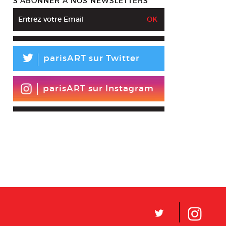
S’ABONNER À NOS NEWSLETTERS
L
parisART sur Twitter
parisART sur Instagram
L