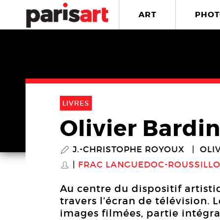
ART
PHOT
LIVRES
Olivier Bardin
J.-CHRISTOPHE ROYOUX
OLI
P
FRAC LANGUEDOC-ROUSSILL
S
Au centre du dispositif artisti
travers l’écran de télévision. 
images filmées, partie intégra