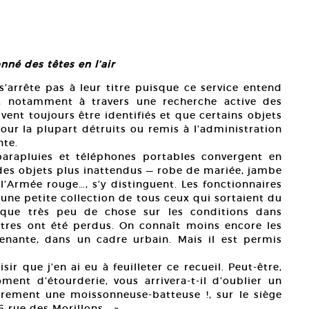
nné des têtes en l’air
s’arrête pas à leur titre puisque ce service entend
és, notamment à travers une recherche active des
uvent toujours être identifiés et que certains objets
pour la plupart détruits ou remis à l’administration
nte.
parapluies et téléphones portables convergent en
, des objets plus inattendus — robe de mariée, jambe
e l’Armée rouge…, s’y distinguent. Les fonctionnaires
 une petite collection de tous ceux qui sortaient du
que très peu de chose sur les conditions dans
tres ont été perdus. On connaît moins encore les
renante, dans un cadre urbain. Mais il est permis
ir que j’en ai eu à feuilleter ce recueil. Peut-être,
nt d’étourderie, vous arrivera-t-il d’oublier un
rement une moissonneuse-batteuse !, sur le siège
6 rue des Morillons… »