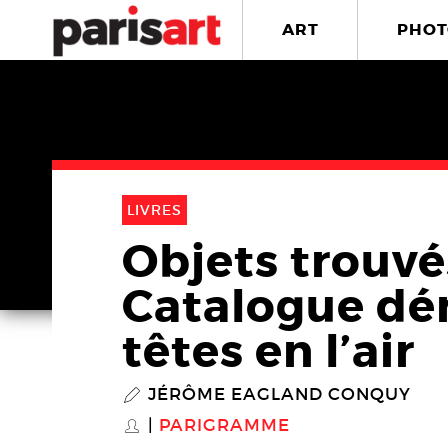
ART
PHOT
LIVRES
Objets trouvés
Catalogue dé
têtes en l’air
JÉRÔME EAGLAND CONQUY
P
PARIGRAMME
S