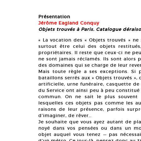
Présentation
Jérôme Eagland Conquy
Objets trouvés à Paris. Catalogue déraiso
« La vocation des « Objets trouvés » ne 
surtout être celui des objets restitu
propriétaires. Il reste que ceux-ci ne pe
ne sont jamais réclamés. Ils sont alors 
des domaines qui se charge de leur reve
Mais toute règle a ses exceptions. Si 
bataillons serrés aux « Objets trouvés »
artificielle, urne funéraire, casquette d
du Service ont ainsi peu à peu constitué
commun. On ne sait le plus souvent 
lesquelles ces objets pas comme les au
raisons de leur présence, parfois surp
d’imaginer, de rêver…
Je souhaite que vous ayez autant de plais
noyé dans vos pensées ou dans un mome
objet auquel vous tenez — pas nécessai
d’un métro. Ce jour-là, pensez donc au 3