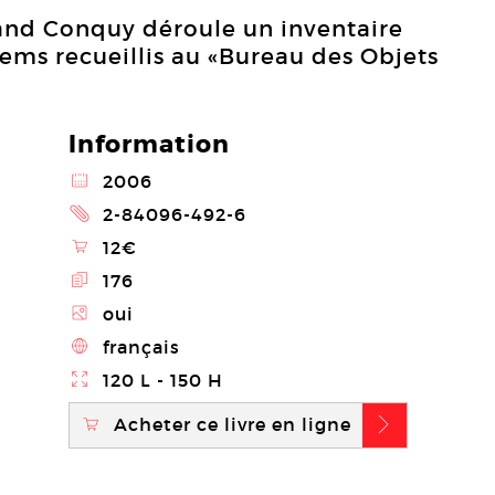
nd Conquy déroule un inventaire
tems recueillis au «Bureau des Objets
Information
@
2006
2
2-84096-492-6
\
12€
E
176
Z
oui
4
français
}
120 L - 150 H
Acheter ce livre en ligne
\
b