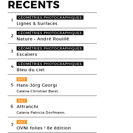
RECENTS
GÉOMÉTRIES PHOTOGRAPHIQUES
1
Lignes & Surfaces
GÉOMÉTRIES PHOTOGRAPHIQUES
2
Nature • André Rouillé
GÉOMÉTRIES PHOTOGRAPHIQUES
3
Escaliers
GÉOMÉTRIES PHOTOGRAPHIQUES
4
Bleu du ciel
ART
5
Hans-Jörg Georgi
Galerie Christian Berst,
ART
6
Affranchi
Galerie Patricia Dorfmann,
ART
7
OVNi folies ! 8e édition