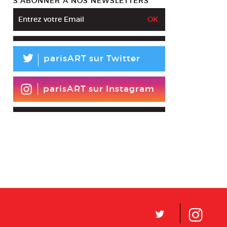
S’ABONNER À NOS NEWSLETTERS
L
parisART sur Twitter
parisART sur Instagram
L