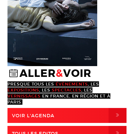
ALLER
&
VOIR
@
PRESQUE TOUS LES
ÉVÈNEMENTS
, LES
EXPOSITIONS
, LES
SPECTACLES
, LES
VERNISSAGES
EN FRANCE, EN RÉGION ET À
PARIS.
,
VOIR L'AGENDA
,
TOUS LES EDITOS