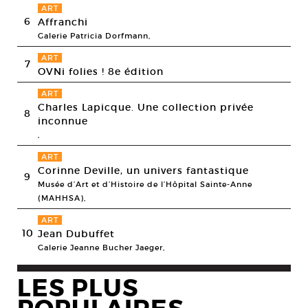
ART
6
Affranchi
Galerie Patricia Dorfmann,
ART
7
OVNi folies ! 8e édition
ART
Charles Lapicque. Une collection privée
8
inconnue
,
ART
Corinne Deville, un univers fantastique
9
Musée d’Art et d’Histoire de l’Hôpital Sainte-Anne
(MAHHSA),
ART
10
Jean Dubuffet
Galerie Jeanne Bucher Jaeger,
LES PLUS