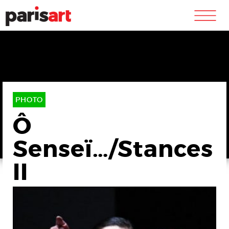
m
PHOTO
Ô
Senseï…/Stances
II