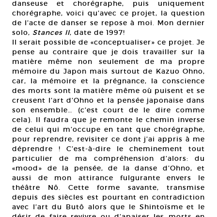
danseuse et chorégraphe, puis uniquement
chorégraphe, voici qu’avec ce projet, la question
de l’acte de danser se repose à moi. Mon dernier
solo,
Stances II
, date de 1997!
Il serait possible de «conceptualiser» ce projet. Je
pense au contraire que je dois travailler sur la
matière même non seulement de ma propre
mémoire du Japon mais surtout de Kazuo Ohno,
car, la mémoire et la prégnance, la conscience
des morts sont la matière même où puisent et se
creusent l’art d’Ohno et la pensée japonaise dans
son ensemble… (c’est court de le dire comme
cela). Il faudra que je remonte le chemin inverse
de celui qui m’occupe en tant que chorégraphe,
pour reprendre, revisiter ce dont j’ai appris à me
déprendre ! C’est-à-dire le cheminement tout
particulier de ma compréhension d’alors: du
«mood» de la pensée, de la danse d’Ohno, et
aussi de mon attirance fulgurante envers le
théâtre Nô. Cette forme savante, transmise
depuis des siècles est pourtant en contradiction
avec l’art du Butô alors que le Shintoïsme et le
désir de faire revivre ou d’apaiser les morts en