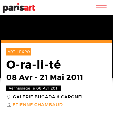
m
ART |
EXPO
O-ra-li-té
08 Avr
-
21 Mai 2011
Vernissage le 08 Avr 2011
GALERIE BUGADA & CARGNEL
_
ETIENNE CHAMBAUD
S