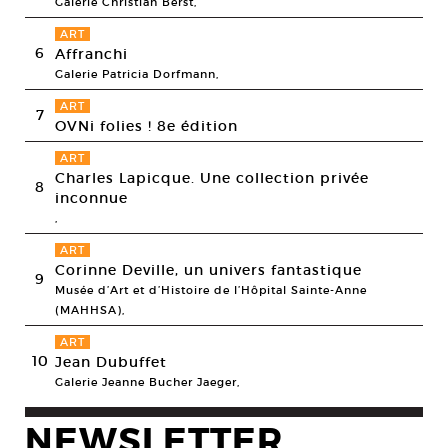
Galerie Christian Berst,
ART
6
Affranchi
Galerie Patricia Dorfmann,
ART
7
OVNi folies ! 8e édition
ART
Charles Lapicque. Une collection privée
8
inconnue
,
ART
Corinne Deville, un univers fantastique
9
Musée d’Art et d’Histoire de l’Hôpital Sainte-Anne
(MAHHSA),
ART
10
Jean Dubuffet
Galerie Jeanne Bucher Jaeger,
NEWSLETTER