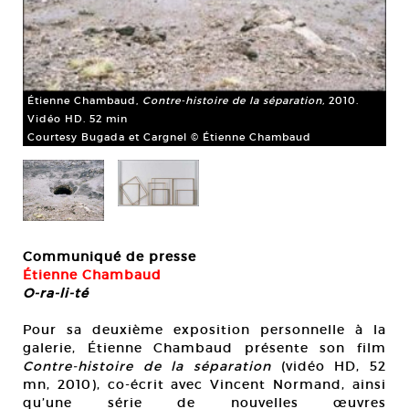
Ét
re.
(Do
79 
Co
Étienne Chambaud,
Contre-histoire de la séparation,
2010.
Vidéo HD. 52 min
Courtesy Bugada et Cargnel © Étienne Chambaud
Communiqué de presse
Étienne Chambaud
O-ra-li-té
Pour sa deuxième exposition personnelle à la
galerie, Étienne Chambaud présente son film
Contre-histoire de la séparation
(vidéo HD, 52
mn, 2010), co-écrit avec Vincent Normand, ainsi
qu’une série de nouvelles œuvres