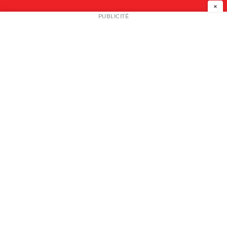
×
NEWSLETTER
PUBLICITÉ
L
A PROPOS
PLAN MEDIA
PARTENAIRES
CONTACT
© 2026 copyright