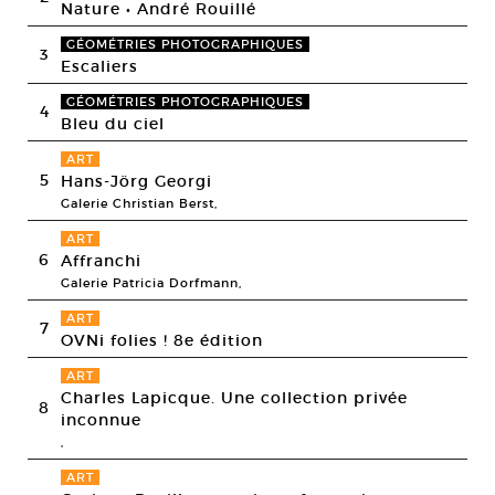
Nature • André Rouillé
GÉOMÉTRIES PHOTOGRAPHIQUES
3
Escaliers
GÉOMÉTRIES PHOTOGRAPHIQUES
4
Bleu du ciel
ART
5
Hans-Jörg Georgi
Galerie Christian Berst,
ART
6
Affranchi
Galerie Patricia Dorfmann,
ART
7
OVNi folies ! 8e édition
ART
Charles Lapicque. Une collection privée
8
inconnue
,
ART