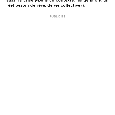
aussi la crise («Dans ce contexte, les gens ont un
réel besoin de rêve, de vie collective»).
PUBLICITÉ