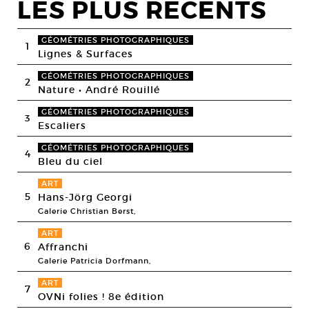
LES PLUS RECENTS
GÉOMÉTRIES PHOTOGRAPHIQUES
1
Lignes & Surfaces
GÉOMÉTRIES PHOTOGRAPHIQUES
2
Nature • André Rouillé
GÉOMÉTRIES PHOTOGRAPHIQUES
3
Escaliers
GÉOMÉTRIES PHOTOGRAPHIQUES
4
Bleu du ciel
ART
5
Hans-Jörg Georgi
Galerie Christian Berst,
ART
6
Affranchi
Galerie Patricia Dorfmann,
ART
7
OVNi folies ! 8e édition