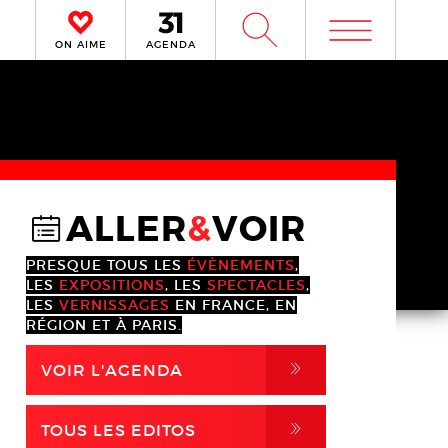
m
W
ON AIME
AGENDA
ALLER
&
VOIR
@
PRESQUE TOUS LES
ÉVÈNEMENTS
,
LES
EXPOSITIONS
, LES
SPECTACLES
,
LES
VERNISSAGES
EN FRANCE, EN
RÉGION ET À PARIS.
,
VOIR L'AGENDA
,
TOUS LES EDITOS