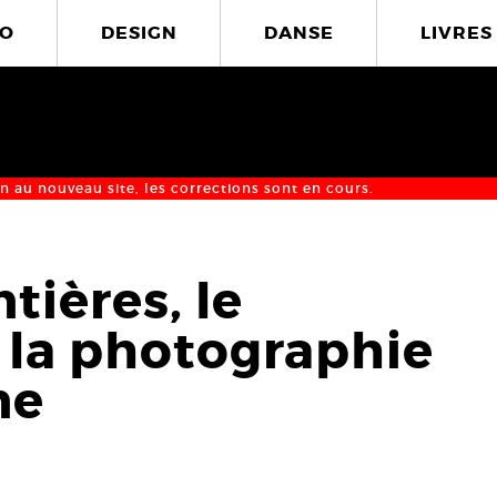
O
DESIGN
DANSE
LIVRES
n au nouveau site, les corrections sont en cours.
tières, le
 la photographie
ne