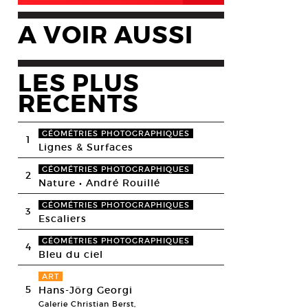
A VOIR AUSSI
LES PLUS
RECENTS
GÉOMÉTRIES PHOTOGRAPHIQUES
1
Lignes & Surfaces
GÉOMÉTRIES PHOTOGRAPHIQUES
2
Nature • André Rouillé
GÉOMÉTRIES PHOTOGRAPHIQUES
3
Escaliers
GÉOMÉTRIES PHOTOGRAPHIQUES
4
Bleu du ciel
ART
5
Hans-Jörg Georgi
Galerie Christian Berst,