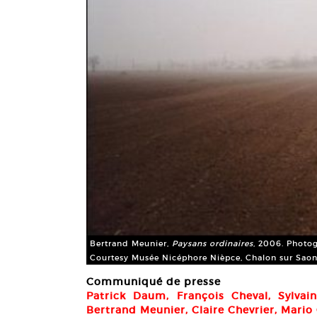
Bertrand Meunier,
Paysans ordinaires
, 2006. Photog
Courtesy Musée Nicéphore Nièpce, Chalon sur Saon
Communiqué de presse
Patrick Daum, François Cheval, Sylvai
Bertrand Meunier, Claire Chevrier, Mario 