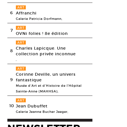
ART
6
Affranchi
Galerie Patricia Dorfmann,
ART
7
OVNi folies ! 8e édition
ART
Charles Lapicque. Une
8
collection privée inconnue
,
ART
Corinne Deville, un univers
9
fantastique
Musée d’Art et d’Histoire de l’Hôpital
Sainte-Anne (MAHHSA),
ART
10
Jean Dubuffet
Galerie Jeanne Bucher Jaeger,