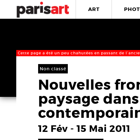
ART
PHOT
Cette page a été un peu chahutées en passant de l’ancie
Non classé
Nouvelles fron
paysage dans
contemporai
12 Fév
-
15 Mai 2011