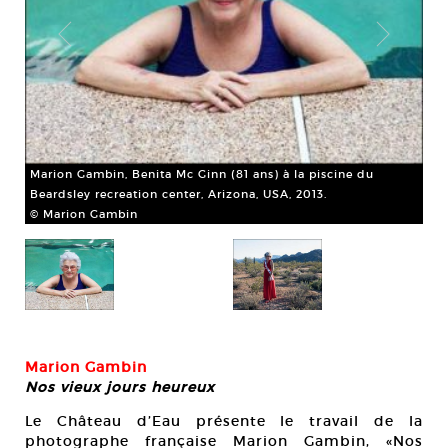
 de
Marion Gambin, Benita Mc Ginn (81 ans) à la piscine du
Beardsley recreation center, Arizona, USA, 2013.
© Marion Gambin
Mar
cen
© 
Marion Gambin
Nos vieux jours heureux
Le Château d’Eau présente le travail de la
photographe française Marion Gambin, «Nos