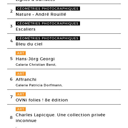
GÉOMÉTRIES PHOTOGRAPHIQUES
2
Nature • André Rouillé
GÉOMÉTRIES PHOTOGRAPHIQUES
3
Escaliers
GÉOMÉTRIES PHOTOGRAPHIQUES
4
Bleu du ciel
ART
5
Hans-Jörg Georgi
Galerie Christian Berst,
ART
6
Affranchi
Galerie Patricia Dorfmann,
ART
7
OVNi folies ! 8e édition
ART
Charles Lapicque. Une collection privée
8
inconnue
,