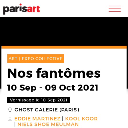
m
ART |
EXPO COLLECTIVE
Nos fantômes
10 Sep
-
09 Oct 2021
Vernissage le 10 Sep 2021
GHOST GALERIE (PARIS)
_
EDDIE MARTINEZ
KOOL KOOR
S
NIELS SHOE MEULMAN