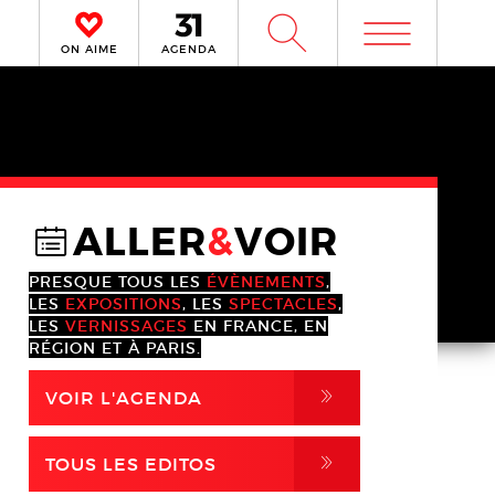
m
W
ON AIME
AGENDA
ALLER
&
VOIR
@
PRESQUE TOUS LES
ÉVÈNEMENTS
,
LES
EXPOSITIONS
, LES
SPECTACLES
,
LES
VERNISSAGES
EN FRANCE, EN
RÉGION ET À PARIS.
,
VOIR L'AGENDA
,
TOUS LES EDITOS