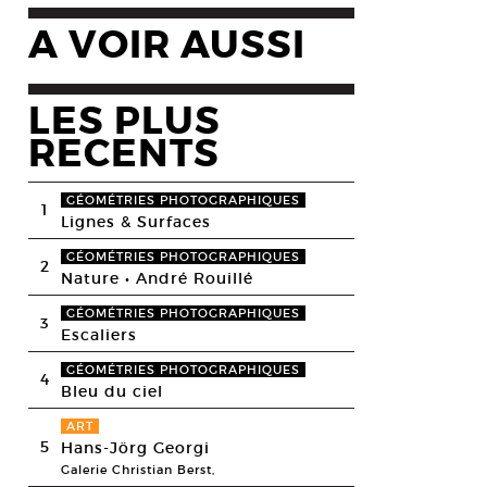
A VOIR AUSSI
LES PLUS
RECENTS
GÉOMÉTRIES PHOTOGRAPHIQUES
1
Lignes & Surfaces
GÉOMÉTRIES PHOTOGRAPHIQUES
2
Nature • André Rouillé
GÉOMÉTRIES PHOTOGRAPHIQUES
3
Escaliers
GÉOMÉTRIES PHOTOGRAPHIQUES
4
Bleu du ciel
ART
5
Hans-Jörg Georgi
Galerie Christian Berst,