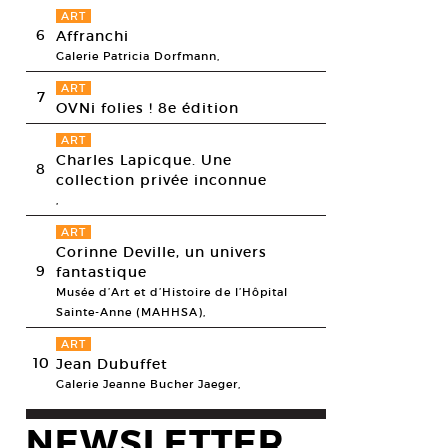
ART
6
Affranchi
Galerie Patricia Dorfmann,
ART
7
OVNi folies ! 8e édition
ART
Charles Lapicque. Une
8
collection privée inconnue
,
ART
Corinne Deville, un univers
9
fantastique
Musée d’Art et d’Histoire de l’Hôpital
Sainte-Anne (MAHHSA),
ART
10
Jean Dubuffet
Galerie Jeanne Bucher Jaeger,
NEWSLETTER