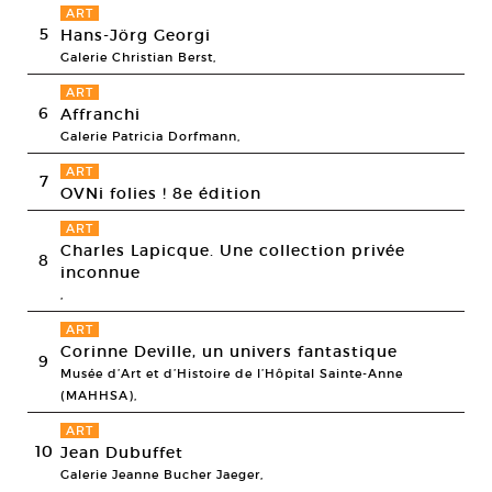
ART
5
Hans-Jörg Georgi
Galerie Christian Berst,
ART
6
Affranchi
Galerie Patricia Dorfmann,
ART
7
OVNi folies ! 8e édition
ART
Charles Lapicque. Une collection privée
8
inconnue
,
ART
Corinne Deville, un univers fantastique
9
Musée d’Art et d’Histoire de l’Hôpital Sainte-Anne
(MAHHSA),
ART
10
Jean Dubuffet
Galerie Jeanne Bucher Jaeger,