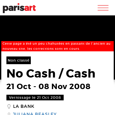
m
Cette page a été un peu chahutées en passant de l’ancien au
nouveau site, les corrections sont en cours.
Non classé
No Cash / Cash
21 Oct
-
08 Nov 2008
Vernissage le 21 Oct 2008
LA BANK
_
JULIANA BEASLEY
S