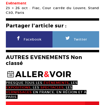
Evénement
23 > 26 oct : Fiac, Cour carrée du Louvre, Stand
C30, Paris
Partager l'article sur :
F
L
Facebook
Twitter
AUTRES EVENEMENTS Non
classé
ALLER
&
VOIR
@
PRESQUE TOUS LES
ÉVÈNEMENTS
, LES
EXPOSITIONS
, LES
SPECTACLES
, LES
VERNISSAGES
EN FRANCE, EN RÉGION ET À
PARIS.