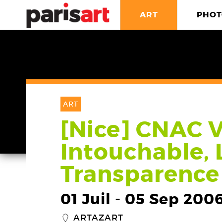
ART
PHOT
ART
[Nice] CNAC Vi
Intouchable, 
Transparence
01 Juil
-
05 Sep 200
ARTAZART
_