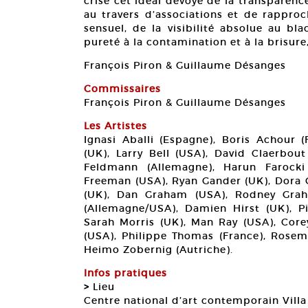
crise cet idéal dévoyé de la transparenc
au travers d’associations et de rappro
sensuel, de la visibilité absolue au bl
pureté à la contamination et à la brisure,
François Piron & Guillaume Désanges
Commissaires
François Piron & Guillaume Désanges
Les Artistes
Ignasi Aballi (Espagne), Boris Achour (
(UK), Larry Bell (USA), David Claerbout
Feldmann (Allemagne), Harun Farocki 
Freeman (USA), Ryan Gander (UK), Dora G
(UK), Dan Graham (USA), Rodney Grah
(Allemagne/USA), Damien Hirst (UK), Pi
Sarah Morris (UK), Man Ray (USA), Corey
(USA), Philippe Thomas (France), Rosema
Heimo Zobernig (Autriche).
Infos pratiques
>
Lieu
Centre national d’art contemporain Vill