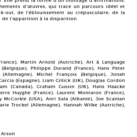
e. Elle prend la forme d’un montage d’affirmations,
chements d’œuvres, qui trace un parcours idéel et
ack-out, de l’éblouissement au crépusculaire, de la
 de l’apparition à la disparition.
France), Martin Arnold (Autriche), Art & Language
 (Belgique), Philippe Durand (France), Hans Peter
(Allemagne), Michel François (Belgique), Jonah
arcia (Espagne), Liam Gillick (UK), Douglas Gordon
am (Canada), Graham Gussin (UK), Hans Haacke
erre Huyghe (France), Laurent Montaron (France),
 McCorkle (USA), Anri Sala (Albanie), Joe Scanlan
rie Trockel (Allemagne), Hannah Wilke (Autriche),
a Arson