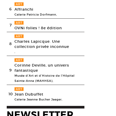
ART
6
Affranchi
Galerie Patricia Dorfmann,
ART
7
OVNi folies ! 8e édition
ART
Charles Lapicque. Une
8
collection privée inconnue
,
ART
Corinne Deville, un univers
9
fantastique
Musée d’Art et d’Histoire de l’Hôpital
Sainte-Anne (MAHHSA),
ART
10
Jean Dubuffet
Galerie Jeanne Bucher Jaeger,
NEWSLETTER