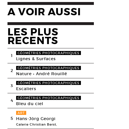
A VOIR AUSSI
LES PLUS
RECENTS
GÉOMÉTRIES PHOTOGRAPHIQUES
1
Lignes & Surfaces
GÉOMÉTRIES PHOTOGRAPHIQUES
2
Nature • André Rouillé
GÉOMÉTRIES PHOTOGRAPHIQUES
3
Escaliers
GÉOMÉTRIES PHOTOGRAPHIQUES
4
Bleu du ciel
ART
5
Hans-Jörg Georgi
Galerie Christian Berst,