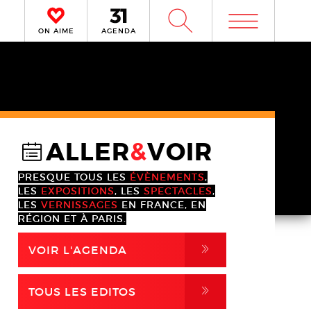
m
W
ON AIME
AGENDA
ALLER
&
VOIR
@
PRESQUE TOUS LES
ÉVÈNEMENTS
,
LES
EXPOSITIONS
, LES
SPECTACLES
,
LES
VERNISSAGES
EN FRANCE, EN
RÉGION ET À PARIS.
,
VOIR L'AGENDA
,
TOUS LES EDITOS