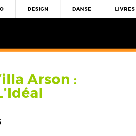
O
DESIGN
DANSE
LIVRES
lla Arson :
L’Idéal
6