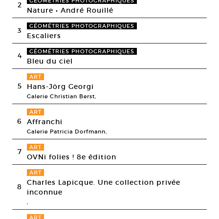
GÉOMÉTRIES PHOTOGRAPHIQUES
2
Nature • André Rouillé
GÉOMÉTRIES PHOTOGRAPHIQUES
3
Escaliers
GÉOMÉTRIES PHOTOGRAPHIQUES
4
Bleu du ciel
ART
5
Hans-Jörg Georgi
Galerie Christian Berst,
ART
6
Affranchi
Galerie Patricia Dorfmann,
ART
7
OVNi folies ! 8e édition
ART
Charles Lapicque. Une collection privée
8
inconnue
,
ART