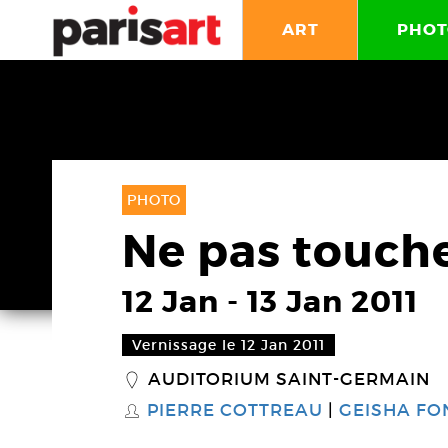
ART
PHOT
PHOTO
Ne pas touch
12 Jan
-
13 Jan 2011
Vernissage le 12 Jan 2011
AUDITORIUM SAINT-GERMAIN
_
PIERRE COTTREAU
GEISHA FO
S