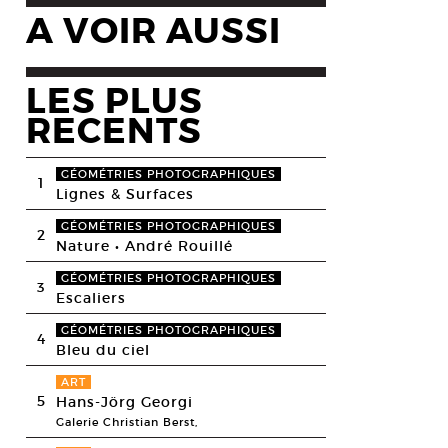
A VOIR AUSSI
LES PLUS
RECENTS
GÉOMÉTRIES PHOTOGRAPHIQUES
1
Lignes & Surfaces
GÉOMÉTRIES PHOTOGRAPHIQUES
2
Nature • André Rouillé
GÉOMÉTRIES PHOTOGRAPHIQUES
3
Escaliers
GÉOMÉTRIES PHOTOGRAPHIQUES
4
Bleu du ciel
ART
5
Hans-Jörg Georgi
Galerie Christian Berst,