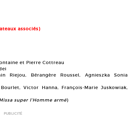
lateaux associés)
ontaine et Pierre Cottreau
dei
n Riejou, Bérangère Roussel, Agnieszka Sonia
Bourlet, Victor Hanna, François‐Marie Juskowiak,
Missa super l’Homme armé
)
PUBLICITÉ