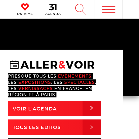
m
W
ON AIME
AGENDA
ALLER
&
VOIR
@
PRESQUE TOUS LES
ÉVÈNEMENTS
,
LES
EXPOSITIONS
, LES
SPECTACLES
,
LES
VERNISSAGES
EN FRANCE, EN
RÉGION ET À PARIS.
,
VOIR L'AGENDA
,
TOUS LES EDITOS