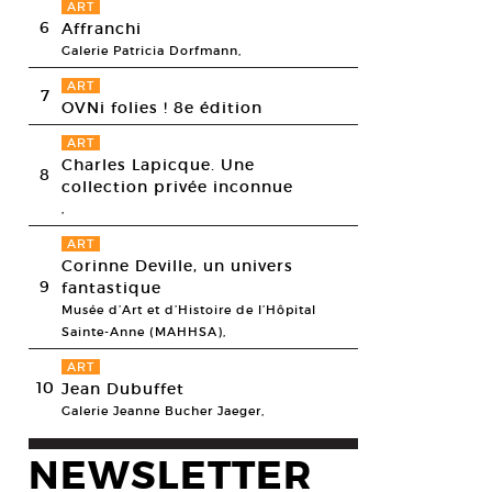
ART
6
Affranchi
Galerie Patricia Dorfmann,
ART
7
OVNi folies ! 8e édition
ART
Charles Lapicque. Une
8
collection privée inconnue
,
ART
a Fontaine, Pierre Cottreau, Ne pas toucher aux œuvres, création 2011 pou
Corinne Deville, un univers
danseurs et quatre musiciens. Création musicale de Francesco Filidei.
9
fantastique
esy Mille Plateaux associés © DR
Musée d’Art et d’Histoire de l’Hôpital
Sainte-Anne (MAHHSA),
ART
10
Jean Dubuffet
Galerie Jeanne Bucher Jaeger,
NEWSLETTER