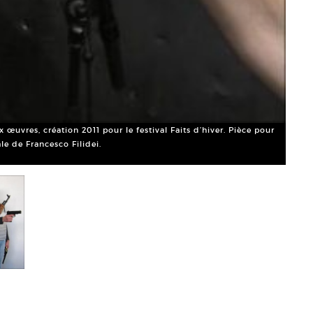
 œuvres, création 2011 pour le festival Faits d’hiver. Pièce pour
le de Francesco Filidei.