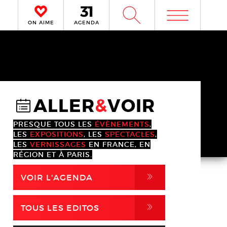
m
W
ON AIME
AGENDA
ALLER
&
VOIR
@
PRESQUE TOUS LES
ÉVÈNEMENTS
,
LES
EXPOSITIONS
, LES
SPECTACLES
,
LES
VERNISSAGES
EN FRANCE, EN
RÉGION ET À PARIS.
,
VOIR L'AGENDA
,
TOUS LES EDITOS