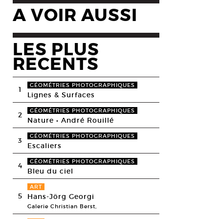
A VOIR AUSSI
LES PLUS
RECENTS
GÉOMÉTRIES PHOTOGRAPHIQUES
1
Lignes & Surfaces
GÉOMÉTRIES PHOTOGRAPHIQUES
2
Nature • André Rouillé
GÉOMÉTRIES PHOTOGRAPHIQUES
3
Escaliers
GÉOMÉTRIES PHOTOGRAPHIQUES
4
Bleu du ciel
ART
5
Hans-Jörg Georgi
Galerie Christian Berst,