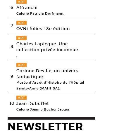
ART
6
Affranchi
Galerie Patricia Dorfmann,
ART
7
OVNi folies ! 8e édition
ART
Charles Lapicque. Une
8
collection privée inconnue
,
ART
Corinne Deville, un univers
9
fantastique
Musée d’Art et d’Histoire de l’Hôpital
Sainte-Anne (MAHHSA),
ART
10
Jean Dubuffet
Galerie Jeanne Bucher Jaeger,
NEWSLETTER