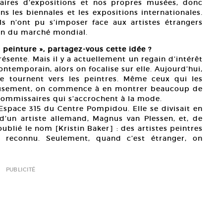
ires d’expositions et nos propres musées, donc
ns les biennales et les expositions internationales.
Ils n’ont pu s’imposer face aux artistes étrangers
ain du marché mondial.
 peinture », partagez-vous cette idée ?
résente. Mais il y a actuellement un regain d’intérêt
ontemporain, alors on focalise sur elle. Aujourd’hui,
 se tournent vers les peintres. Même ceux qui les
reusement, on commence à en montrer beaucoup de
commissaires qui s’accrochent à la mode.
 l’Espace 315 du Centre Pompidou. Elle se divisait en
l d’un artiste allemand, Magnus van Plessen, et, de
oublié le nom [Kristin Baker] : des artistes peintres
a reconnu. Seulement, quand c’est étranger, on
PUBLICITÉ