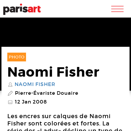
m
PHOTO
Naomi Fisher
NAOMI FISHER
S
Pierre-Évariste Douaire
P
12 Jan 2008
@
Les encres sur calques de Naomi
Fisher sont colorées et fortes. La
série des «Ladys» décline un type de