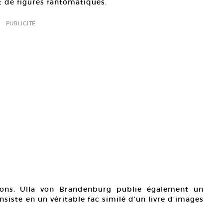
t de figures fantômatiques.
PUBLICITÉ
ns, Ulla von Brandenburg publie également un
onsiste en un véritable fac similé d’un livre d’images