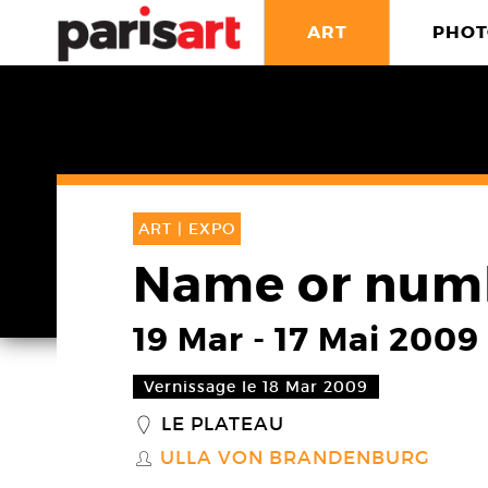
ART
PHOT
ART |
EXPO
Name or num
19 Mar
-
17 Mai 2009
Vernissage le 18 Mar 2009
LE PLATEAU
_
ULLA VON BRANDENBURG
S