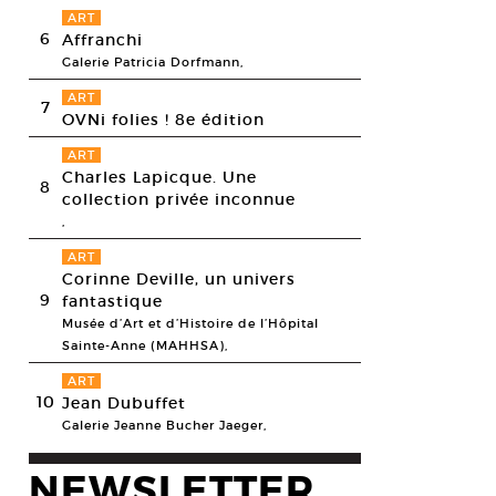
ART
6
Affranchi
Galerie Patricia Dorfmann,
ART
7
OVNi folies ! 8e édition
ART
Charles Lapicque. Une
8
collection privée inconnue
,
ART
Corinne Deville, un univers
9
fantastique
Musée d’Art et d’Histoire de l’Hôpital
Sainte-Anne (MAHHSA),
ART
10
Jean Dubuffet
Galerie Jeanne Bucher Jaeger,
NEWSLETTER