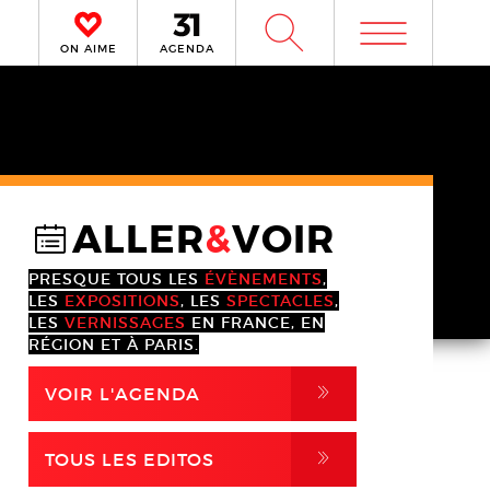
m
W
ON AIME
AGENDA
ALLER
&
VOIR
@
PRESQUE TOUS LES
ÉVÈNEMENTS
,
LES
EXPOSITIONS
, LES
SPECTACLES
,
LES
VERNISSAGES
EN FRANCE, EN
RÉGION ET À PARIS.
,
VOIR L'AGENDA
,
TOUS LES EDITOS