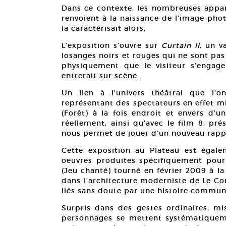
Dans ce contexte, les nombreuses appar
renvoient à la naissance de l’image pho
la caractérisait alors.
L’exposition s’ouvre sur
Curtain II
, un v
losanges noirs et rouges qui ne sont pas
physiquement que le visiteur s’engag
entrerait sur scène.
Un lien à l’univers théâtral que l’
représentant des spectateurs en effet m
(Forêt) à la fois endroit et envers d’u
réellement, ainsi qu’avec le film 8, pr
nous permet de jouer d’un nouveau rapp
Cette exposition au Plateau est égale
oeuvres produites spécifiquement pou
(Jeu chanté) tourné en février 2009 à l
dans l’architecture moderniste de Le C
liés sans doute par une histoire commun
Surpris dans des gestes ordinaires, mi
personnages se mettent systématiquem