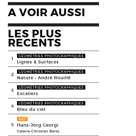
A VOIR AUSSI
LES PLUS
RECENTS
GÉOMÉTRIES PHOTOGRAPHIQUES
1
Lignes & Surfaces
GÉOMÉTRIES PHOTOGRAPHIQUES
2
Nature • André Rouillé
GÉOMÉTRIES PHOTOGRAPHIQUES
3
Escaliers
GÉOMÉTRIES PHOTOGRAPHIQUES
4
Bleu du ciel
ART
5
Hans-Jörg Georgi
Galerie Christian Berst,