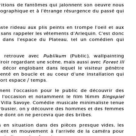
itions de fantômes qui jalonnent son oeuvre nous
tographique et à l’étrange résurgence du passé qui
aste rideau aux plis peints en trompe l’oeil et aux
 sans rappeler les vêtements d’Arlequin. C’est donc
e dans l’espace du Plateau, tel un comédien qui
on retrouve avec
Publikum
(Public), wallpainting
iroir regardant une scène, mais aussi avec
Forest III
n décor englobant dans lequel le visiteur pénètre
ésenté en boucle et au coeur d’une installation qui
ort espace / temps.
ment l’occasion pour le public de découvrir des
r l’occasion et notamment le film 16mm
Singspiel
a Villa Savoye. Comédie musicale minimaliste tenue
orbusier, on y découvre des hommes et des femmes
e dont on ne percevra que des bribes.
s en situation dans des pièces presque vides, les
ent en mouvement à l’arrivée de la caméra pour