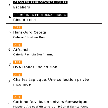
GÉOMÉTRIES PHOTOGRAPHIQUES
3
Escaliers
GÉOMÉTRIES PHOTOGRAPHIQUES
4
Bleu du ciel
ART
5
Hans-Jörg Georgi
Galerie Christian Berst,
ART
6
Affranchi
Galerie Patricia Dorfmann,
ART
7
OVNi folies ! 8e édition
ART
Charles Lapicque. Une collection privée
8
inconnue
,
ART
Corinne Deville, un univers fantastique
9
Musée d’Art et d’Histoire de l’Hôpital Sainte-Anne