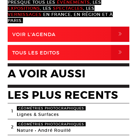
PRESQUE TOUS LES
ÉVÈNEMENTS
, LES
EXPOSITIONS
, LES
SPECTACLES
, LES
VERNISSAGES
EN FRANCE, EN RÉGION ET À
PARIS.
,
VOIR L'AGENDA
,
TOUS LES EDITOS
A VOIR AUSSI
LES PLUS RECENTS
GÉOMÉTRIES PHOTOGRAPHIQUES
1
Lignes & Surfaces
GÉOMÉTRIES PHOTOGRAPHIQUES
2
Nature • André Rouillé