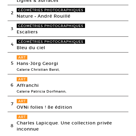
Lignes & Surfaces
GÉOMÉTRIES PHOTOGRAPHIQUES
2
Nature • André Rouillé
GÉOMÉTRIES PHOTOGRAPHIQUES
3
Escaliers
GÉOMÉTRIES PHOTOGRAPHIQUES
4
Bleu du ciel
ART
5
Hans-Jörg Georgi
Galerie Christian Berst,
ART
6
Affranchi
Galerie Patricia Dorfmann,
ART
7
OVNi folies ! 8e édition
ART
Charles Lapicque. Une collection privée
8
inconnue
,