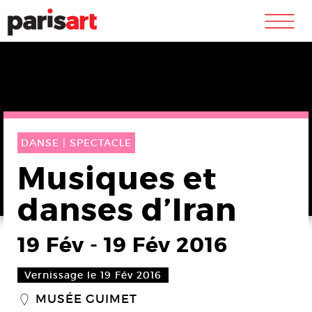
m
DANSE |
SPECTACLE
Musiques et
danses d’Iran
19 Fév
-
19 Fév 2016
Vernissage le 19 Fév 2016
MUSÉE GUIMET
_